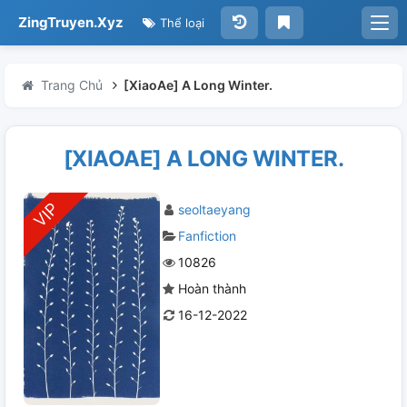
ZingTruyen.Xyz
Thể loại
Trang Chủ
[XiaoAe] A Long Winter.
[XIAOAE] A LONG WINTER.
seoltaeyang
Fanfiction
10826
Hoàn thành
16-12-2022