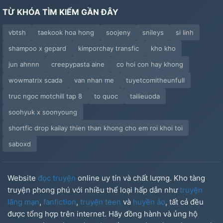
TỪ KHÓA TÌM KIẾM GẦN ĐÂY
vbtsh
taekook hoa hong
soojeny
snileys
si linh
shampoo x gepard
kimporchay transfic
kho kho
jun ahnnn
creepypasta aine
co hoi con hay khong
wowmatrix scada
van nhan me
tuyetcomitheunfull
truc ngoc motchill tap 8
to quoc
tailieuoda
soohyuk x soonyoung
shortfic drop kailay thien than khong cho em roi khoi toi
saboxd
Website
đọc truyện
online uy tín và chất lượng. Kho tàng
truyện phong phú với nhiều thể loại hấp dẫn như
truyện
lãng mạn
,
fanfiction
,
truyện teen
và
huyền ảo
, tất cả đều
được tổng hợp trên internet. Hãy đồng hành và ủng hộ