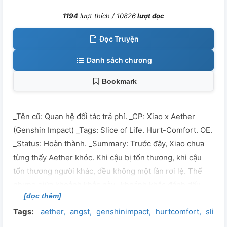
1194
lượt thích /
10826
lượt đọc
Đọc Truyện
Danh sách chương
Bookmark
_Tên cũ: Quan hệ đối tác trả phí. _CP: Xiao x Aether
(Genshin Impact) _Tags: Slice of Life. Hurt-Comfort. OE.
_Status: Hoàn thành. _Summary: Trước đây, Xiao chưa
từng thấy Aether khóc. Khi cậu bị tổn thương, khi cậu
tổn thương người khác, đều không một lần rơi lệ. Thế
nhưng giữa khoảnh khắc này- khoảnh khắc đánh dấu
[đọc thêm]
cho sự kết thúc của mọi đau đớn và dằn vặt - anh lại
Tags:
aether
angst
genshinimpact
hurtcomfort
sliceo
thấy Aether vùi mặt vào lòng bàn tay nức nở. Trông cậu
thật đau khổ. Xiao cầm bút lên, ký một nét dứt khoát lên