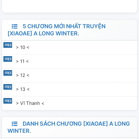
chỗ trống góc giấy. Vậy là chấm hết, cuộc hôn nhân
mười hai năm này. "Tôi có chút ghen tỵ với tờ đơn này
đấy, Aether à." *Fanfic được lấy cảm hứng từ Babooshka
5 CHƯƠNG MỚI NHẤT TRUYỆN
của Kate Bush.
[XIAOAE] A LONG WINTER.
> 10 <
> 11 <
> 12 <
> 13 <
> Vĩ Thanh <
DANH SÁCH CHƯƠNG [XIAOAE] A LONG
WINTER.