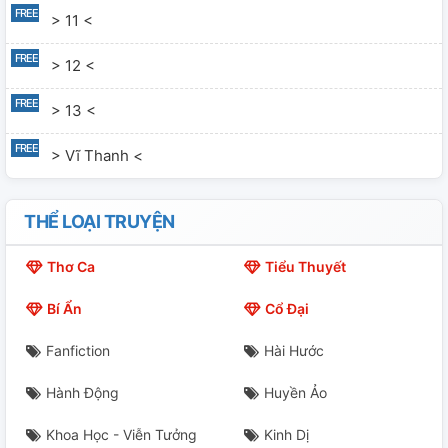
> 11 <
> 12 <
> 13 <
> Vĩ Thanh <
THỂ LOẠI TRUYỆN
Thơ Ca
Tiểu Thuyết
Bí Ẩn
Cổ Đại
Fanfiction
Hài Hước
Hành Động
Huyền Ảo
Khoa Học - Viễn Tưởng
Kinh Dị