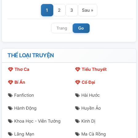
1
2
3
Sau »
Go
THỂ LOẠI TRUYỆN
Thơ Ca
Tiểu Thuyết
Bí Ẩn
Cổ Đại
Fanfiction
Hài Hước
Hành Động
Huyền Ảo
Khoa Học - Viễn Tưởng
Kinh Dị
Lãng Mạn
Ma Cà Rồng