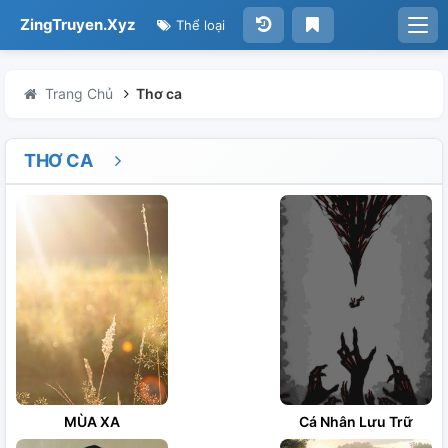
ZingTruyen.Xyz
Thể loại
Trang Chủ
Thơ ca
THƠ CA
MÙA XA
Cá Nhân Lưu Trữ