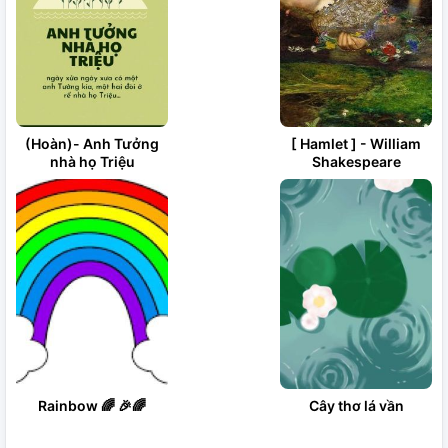
(Hoàn)- Anh Tưởng
[ Hamlet ] - William
nhà họ Triệu
Shakespeare
Rainbow 🌈 🎉🌈
Cây thơ lá vần