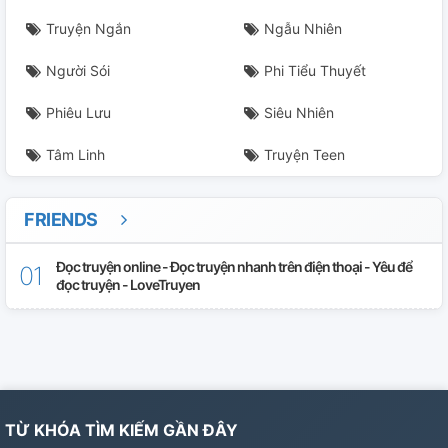
Truyện Ngắn
Ngẫu Nhiên
Người Sói
Phi Tiểu Thuyết
Phiêu Lưu
Siêu Nhiên
Tâm Linh
Truyện Teen
FRIENDS
Đọc truyện online - Đọc truyện nhanh trên điện thoại - Yêu để
đọc truyện - LoveTruyen
TỪ KHÓA TÌM KIẾM GẦN ĐÂY