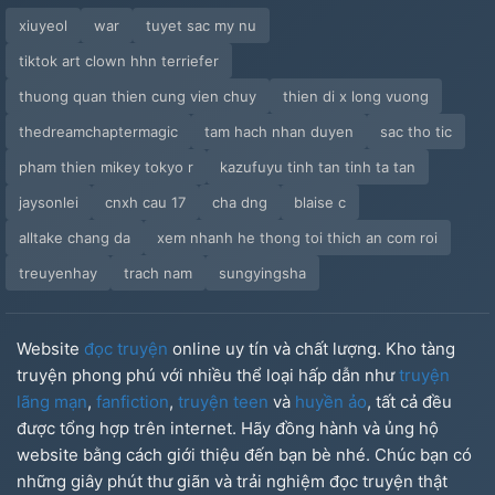
xiuyeol
war
tuyet sac my nu
tiktok art clown hhn terriefer
thuong quan thien cung vien chuy
thien di x long vuong
thedreamchaptermagic
tam hach nhan duyen
sac tho tic
pham thien mikey tokyo r
kazufuyu tinh tan tinh ta tan
jaysonlei
cnxh cau 17
cha dng
blaise c
alltake chang da
xem nhanh he thong toi thich an com roi
treuyenhay
trach nam
sungyingsha
Website
đọc truyện
online uy tín và chất lượng. Kho tàng
truyện phong phú với nhiều thể loại hấp dẫn như
truyện
lãng mạn
,
fanfiction
,
truyện teen
và
huyền ảo
, tất cả đều
được tổng hợp trên internet. Hãy đồng hành và ủng hộ
website bằng cách giới thiệu đến bạn bè nhé. Chúc bạn có
những giây phút thư giãn và trải nghiệm đọc truyện thật