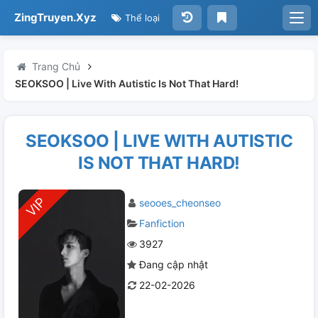
ZingTruyen.Xyz
Thể loại
Trang Chủ
SEOKSOO | Live With Autistic Is Not That Hard!
SEOKSOO | LIVE WITH AUTISTIC
IS NOT THAT HARD!
seooes_cheonseo
Fanfiction
3927
Đang cập nhật
22-02-2026