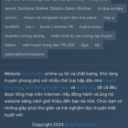
tensei 2bshitara 2bslime 2bdatta 2bken 2bchloe
ta dua sa dieu
syncro
rimuru va octagram xuyen den one piece
max a
luv5643
loa i
kuroo x kenma r18
hydra stony
huyhieu huong duong
hoan nhat ky cau luong tap truyen
hatien
cam huyet hong lien 170 200
bjyx
bh
yujinivejihoontreasure
Website
đọc truyện
online uy tín và chất lượng. Kho tàng
truyện phong phú với nhiều thể loại hấp dẫn như
truyện
lãng mạn
,
fanfiction
,
truyện teen
và
huyền ảo
, tất cả đều
được tổng hợp trên internet. Hãy đồng hành và ủng hộ
website bằng cách giới thiệu đến bạn bè nhé. Chúc bạn có
những giây phút thư giãn và trải nghiệm đọc truyện thật
tuyệt vời!
Copyright
2024
ZingTruyen.Xyz