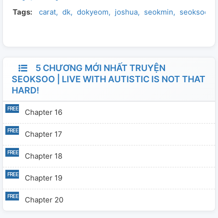
Tags:
carat
dk
dokyeom
joshua
seokmin
seoksoo
là một người tự kỷ. Chỉ là sau nhiều năm chung sống,
SeokMin rút ra được một bài học: Thật ra sống với người
tự kỷ cũng không khó đến thế! Sau đây là chuyện tình
50 năm và những câu chuyện thú vị của Lee SeokMin và
chồng của mình.
5 CHƯƠNG MỚI NHẤT TRUYỆN
SEOKSOO | LIVE WITH AUTISTIC IS NOT THAT
HARD!
Chapter 16
Chapter 17
Chapter 18
Chapter 19
Chapter 20