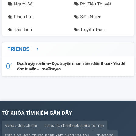
Người Sói
Phi Tiểu Thuyết
Phiêu Lưu
Siêu Nhiên
Tâm Linh
Truyện Teen
FRIENDS
Đọc truyện online - Đọc truyện nhanh trên điện thoại - Yêu để
đọc truyện - LoveTruyen
TỪ KHÓA TÌM KIẾM GẦN ĐÂY
vkook doc chiem
trans fic chanbaek smile for me
tran tinh lenh chung nhan xem cung the thu
thiennndi