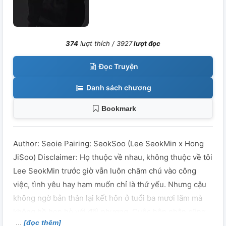
374
lượt thích /
3927
lượt đọc
Đọc Truyện
Danh sách chương
Bookmark
Author: Seoie Pairing: SeokSoo (Lee SeokMin x Hong
JiSoo) Disclaimer: Họ thuộc về nhau, không thuộc về tôi
Lee SeokMin trước giờ vẫn luôn chăm chú vào công
việc, tình yêu hay ham muốn chỉ là thứ yếu. Nhưng cậu
không ngờ bản thân lại kết hôn ở tuổi ba mươi lăm mà
không hề hẹn hò với đối phương. Cuộc hôn nhân cũng
[đọc thêm]
không thuận lợi cho cậu khi chồng của cậu, Hong JiSoo