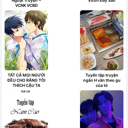
Ngoại Truyện −
Vườn Đầy Sao
VCNK VCBD
TẤT CẢ MỌI NGƯỜI
Tuyển tập truyện
ĐỀU CHO RẰNG TÔI
ngắn H văn theo gu
THÍCH CẬU TA
của tớ