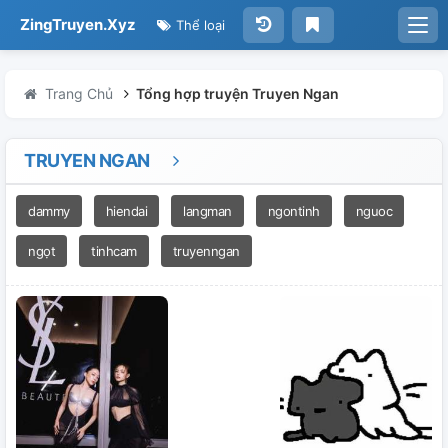
ZingTruyen.Xyz
Thể loại
Trang Chủ
Tổng hợp truyện Truyen Ngan
TRUYEN NGAN
dammy
hiendai
langman
ngontinh
nguoc
ngọt
tinhcam
truyenngan