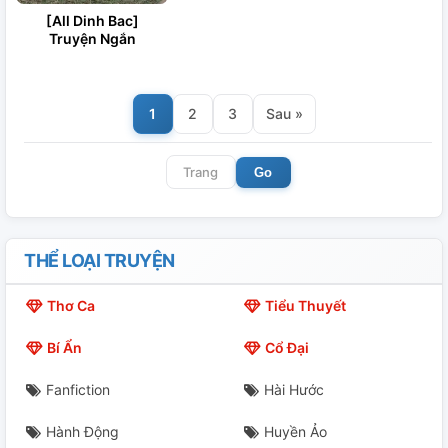
[All Dinh Bac]
Truyện Ngắn
1
2
3
Sau »
Go
THỂ LOẠI TRUYỆN
Thơ Ca
Tiểu Thuyết
Bí Ẩn
Cổ Đại
Fanfiction
Hài Hước
Hành Động
Huyền Ảo