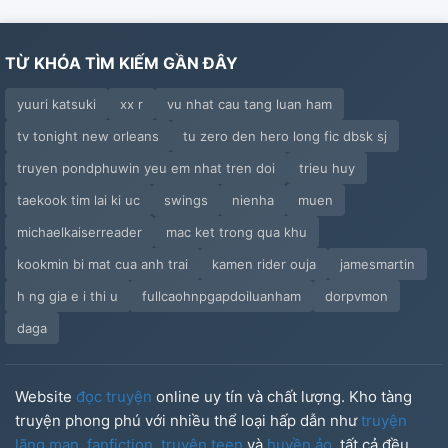
TỪ KHÓA TÌM KIẾM GẦN ĐÂY
yuuri katsuki
xx r
vu nhat cau tang luan ham
tv tonight new orleans
tu zero den hero long fic dbsk sj
truyen pondphuwin yeu em nhat tren doi
trieu huy
taekook tim lai ki uc
swings
nienha
muen
michaelkaiserreader
mac ket trong qua khu
kookmin bi mat cua anh trai
kamen rider ouja
jamesmartin
h ng gia e i thi u
fullcaohnpgapdoiluanham
dorpvmon
daga
Website
đọc truyện
online uy tín và chất lượng. Kho tàng
truyện phong phú với nhiều thể loại hấp dẫn như
truyện
lãng mạn
,
fanfiction
,
truyện teen
và
huyền ảo
, tất cả đều