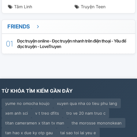
Tâm Linh
Truyện Teen
FRIENDS
Đọc truyện online - Đọc truyện nhanh trên điện thoại - Yêu để
đọc truyện - LoveTruyen
TỪ KHÓA TÌM KIẾM GẦN ĐÂY
yume no omocha koujo
xuyen qua nha co tieu phu lang
xem anh sci
v t treo dfits
tro ve 20 nam truo c
titan cameramen x titan tv man
the morosse mononokean
tan hao x due ky otp gau
tai sao toi lai yeu e