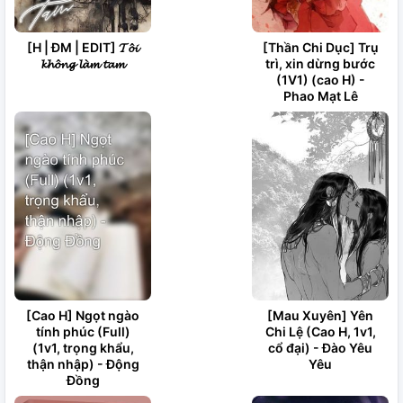
[H | ĐM | EDIT] 𝓣𝓸̂𝓲
[Thần Chi Dục] Trụ
𝓴𝓱𝓸̂𝓷𝓰 𝓵𝓪̀𝓶 𝓽𝓪𝓶
trì, xin dừng bước
(1V1) (cao H) -
Phao Mạt Lê
[Cao H] Ngọt ngào
[Mau Xuyên] Yên
tính phúc (Full)
Chi Lệ (Cao H, 1v1,
(1v1, trọng khẩu,
cổ đại) - Đào Yêu
thận nhập) - Động
Yêu
Đồng