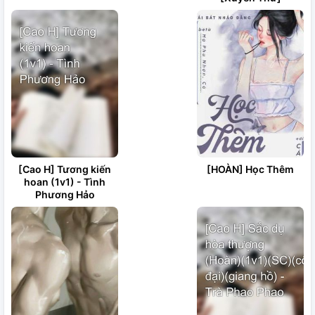
[Cao H] Tương kiến
[HOÀN] Học Thêm
hoan (1v1) - Tình
Phương Hảo