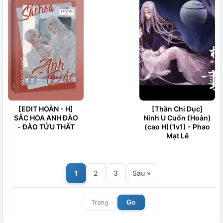
[EDIT HOÀN - H]
[Thần Chi Dục]
SẮC HOA ANH ĐÀO
Ninh U Cuốn (Hoàn)
- ĐÀO TỬU THẤT
(cao H)(1v1) - Phao
Mạt Lê
1
2
3
Sau »
Go