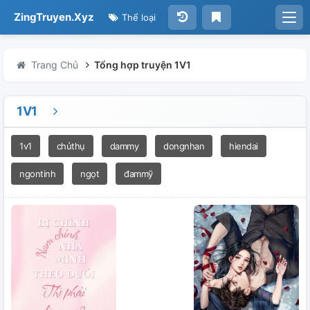
ZingTruyen.Xyz
Thể loại
Trang Chủ
Tổng hợp truyện 1V1
1V1
1v1
chủthụ
dammy
dongnhan
hiendai
ngontinh
ngọt
đammỹ