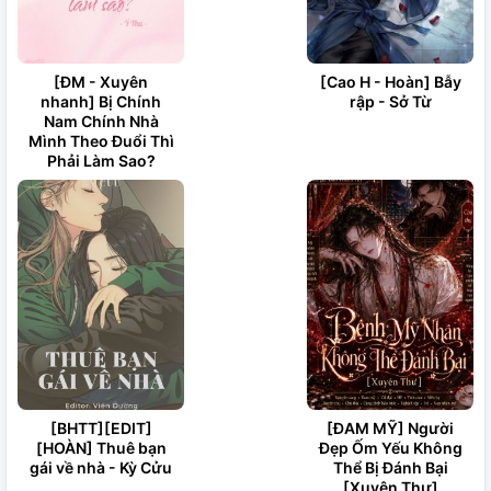
[ĐM - Xuyên
[Cao H - Hoàn] Bẫy
nhanh] Bị Chính
rập - Sở Từ
Nam Chính Nhà
Mình Theo Đuổi Thì
Phải Làm Sao?
[BHTT][EDIT]
[ĐAM MỸ] Người
[HOÀN] Thuê bạn
Đẹp Ốm Yếu Không
gái về nhà - Kỳ Cửu
Thể Bị Đánh Bại
[Xuyên Thư]