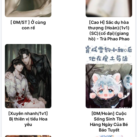
[ ĐM/ST ] Ở cùng
[Cao H] Sắc dụ hòa
con rể
thượng (Hoàn)(1v1)
(SC)(cổ đại)(giang
hồ) - Trà Phao Phao
[Xuyên nhanh/1v1]
[ĐM/Hoàn] Cuộc
Bị thiên vị tiểu Hoa
Sống Sinh Tồn
yêu
Hàng Ngày Của Bé
Báo Tuyết