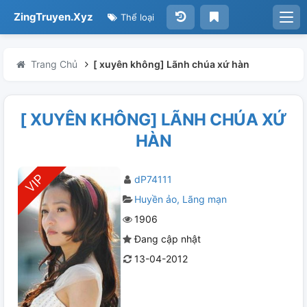
ZingTruyen.Xyz
Thể loại
Trang Chủ
[ xuyên không] Lãnh chúa xứ hàn
[ XUYÊN KHÔNG] LÃNH CHÚA XỨ
HÀN
dP74111
Huyền ảo
Lãng mạn
1906
Đang cập nhật
13-04-2012