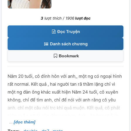
3
lượt thích /
1906
lượt đọc
Đọc Truyện
Danh sách chương
Bookmark
Năm 20 tuổi, cô đính hôn với anh_ một ng có ngoại hình
rất normal. Kết quả , hai người tan rã thầm lặng chỉ vì
một ng đàn ông khác xuất hiện Năm 24 tuổi, cô xuyên
không, chỉ để tìm anh, chỉ để nói với anh rằng cô yêu
anh. chỉ một câu nói trc khi quá muộn. Kết quả, cô phát
hiện ra 1 sự thật còn đáng sợ hơn. Anh - không phải là
[đọc thêm]
một ng có ngoại hình normal, ko phải một chàng sinh