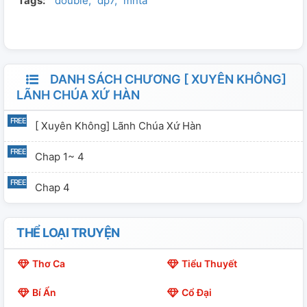
Tags:
double
dp7
mnta
viên mới ra trường, ko phải là 1 ng có tính cách dịu
dàng... ANh thay đổi, thay đổi ngược hoàn toàn. Cô sợ
hãi, muốn chạy trốn. Nhưng sao đây ta.... cánh cửa thời
gian đã khép lại rồi!!!
DANH SÁCH CHƯƠNG [ XUYÊN KHÔNG]
LÃNH CHÚA XỨ HÀN
[ Xuyên Không] Lãnh Chúa Xứ Hàn
Chap 1~ 4
Chap 4
THỂ LOẠI TRUYỆN
Thơ Ca
Tiểu Thuyết
Bí Ẩn
Cổ Đại