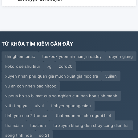
TỪ KHÓA TÌM KIẾM GẦN ĐÂY
thinghiemtanac
taekook yoonmin namjin daddy
quynh giang
koko x seishu lnui
7g
zoro20
xuyen nhan phu quan gia muon xuat gia moc tra
vuilen
vu an con nhen bac hitcoc
vipeus ho so bi mat cua so nghien cuu han hoa sinh menh
v ti rt ng yu
uivui
tinhyeunguongchieu
tinh yeu cua 2 the cuc
that muon noi cho nguoi biet
thamdam
taochen
ta xuyen khong den chuy cung dien hai
song tinh hoa
so 21