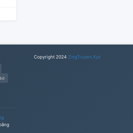
Copyright
2024
ZingTruyen.Xyz
ubd
ng
 bằng