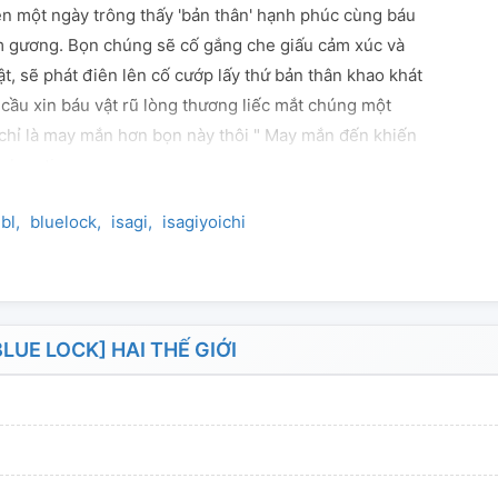
iên một ngày trông thấy 'bản thân' hạnh phúc cùng báu
ấm gương. Bọn chúng sẽ cố gắng che giấu cảm xúc và
t, sẽ phát điên lên cố cướp lấy thứ bản thân khao khát
cầu xin báu vật rũ lòng thương liếc mắt chúng một
 chỉ là may mắn hơn bọn này thôi " May mắn đến khiến
ghen tị.
bl
bluelock
isagi
isagiyoichi
LUE LOCK] HAI THẾ GIỚI