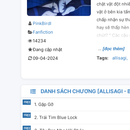
chật vật đột nh
vật ở bên kia t
chấp nhận sự thậ
PinkBirdl
hay sẽ thấp hèn 
Fanfiction
chút? " Các cậu
14234
người khác phải 
[đọc thêm]
Đang cập nhật
Tags:
allisagi
09-04-2024
DANH SÁCH CHƯƠNG [ALLISAGI - B
1. Gặp Gỡ
2. Trái Tim Blue Lock