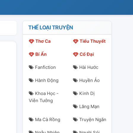
THỂ LOẠI TRUYỆN
Thơ Ca
Tiểu Thuyết
Bí Ẩn
Cổ Đại
Fanfiction
Hài Hước
Hành Động
Huyền Ảo
Khoa Học -
Kinh Dị
Viễn Tưởng
Lãng Mạn
Ma Cà Rồng
Truyện Ngắn
Ngẫu Nhiên
Người Sói