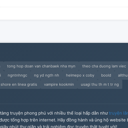
m
tong hop doan van chanbaek nha myn
theo cha duong lam viec
i
ngntnhngc
ng yd ngth nh
helmepo x coby
boold
allth
r shore en linea gratis
vampire kookmin
usagi thu th m t tr ng
o tàng truyện phong phú với nhiều thể loại hấp dẫn như
truyện lã
u được tổng hợp trên internet. Hãy đồng hành và ủng hộ website
iây phút thư giãn và trải nghiệm đọc truyện thật tuyệt vời!