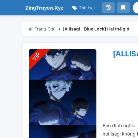
ZingTruyen.Xyz
Thể loại
Trang Chủ
[AllIsagi - Blue Lock] Hai thế giới
[ALLIS
Bạn định nghĩa 
nơi Isagi không 