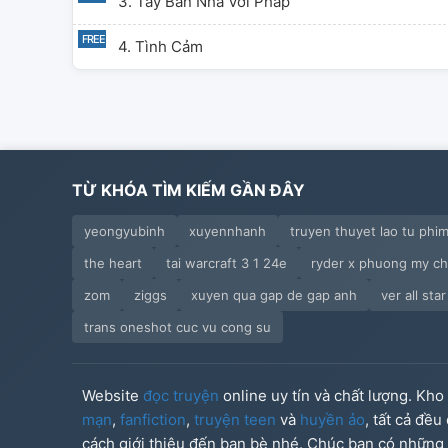
3. Tây Ban Nha Với Pháp
4. Tình Cảm
TỪ KHÓA TÌM KIẾM GẦN ĐÂY
yeongyubinh
xuyennhanh
truyen thuyet lao tu phi
the heart
tai warcraft 3 1 24e
ryder x phuong my ch
zom
ziggs
xuyen qua gap de gap anh
ver all sta
trans oneshot cuc vu cong su
Website
đọc truyện
online uy tín và chất lượng. Kh
mạn
,
fanfiction
,
truyện teen
và
huyền ảo
, tất cả đề
cách giới thiệu đến bạn bè nhé. Chúc bạn có những g