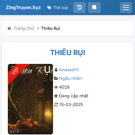
ZingTruyen.Xyz
Thể loại
Trang Chủ
Thiêu Rụi
THIÊU RỤI
lunaasa10
Ngẫu nhiên
4029
Đang cập nhật
15-03-2025