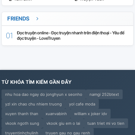
Chap 31
Chap 32
FRIENDS
Tôi Không Hối Hận!
Đọc truyện online - Đọc truyện nhanh trên điện thoại - Yêu để
đọc truyện - LoveTruyen
Chap 33
TỪ KHÓA TÌM KIẾM GẦN ĐÂY
nhu hoa dao ngay do jonghyun x seonho
namgi 252btext
yzl xin chao chu nhiem truong
yol cafe moda
xuyen thanh than
xuanvabinh
william x joker idv
vkook ngoth sung
vkook giu em o lai
tuan triet mi vo tien
truyentinhchulinh
truyen gau no gau renh