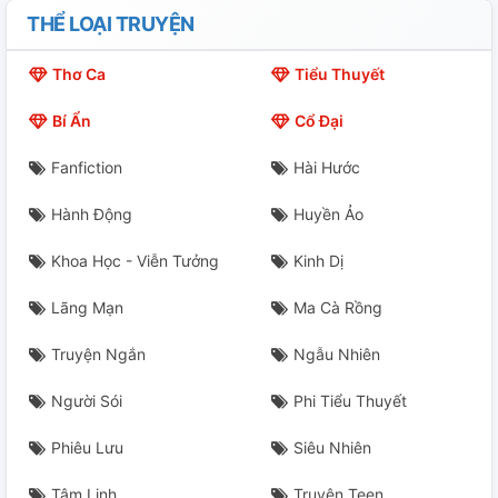
THỂ LOẠI TRUYỆN
Chap 22
Thơ Ca
Tiểu Thuyết
Chap 23
Bí Ẩn
Cổ Đại
Chap 24
Fanfiction
Hài Hước
Chap 25
Hành Động
Huyền Ảo
Chap 26
Khoa Học - Viễn Tưởng
Kinh Dị
Chap 27
Lãng Mạn
Ma Cà Rồng
Chap 28
Truyện Ngắn
Ngẫu Nhiên
Chap 29
Người Sói
Phi Tiểu Thuyết
Phiêu Lưu
Siêu Nhiên
Chap 30
Tâm Linh
Truyện Teen