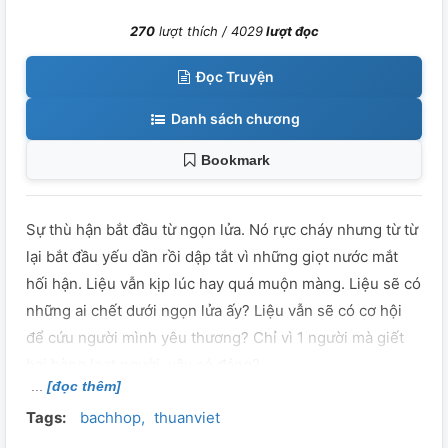
270
lượt thích /
4029
lượt đọc
Đọc Truyện
Danh sách chương
Bookmark
Sự thù hận bắt đầu từ ngọn lửa. Nó rực cháy nhưng từ từ
lại bắt đầu yếu dần rồi dập tắt vì những giọt nước mắt
hối hận. Liệu vẫn kịp lúc hay quá muộn màng. Liệu sẽ có
những ai chết dưới ngọn lửa ấy? Liệu vẫn sẽ có cơ hội
để cứu người mình yêu thương? Chỉ vì 1 người mà giết
hại hàng loạt người, vậy có đáng?
[đọc thêm]
Tags:
bachhop
thuanviet