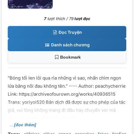
7
lượt thích /
79
lượt đọc
Đọc Truyện
Danh sách chương
Bookmark
"Bóng tối len lỏi qua rìa những vì sao, nhấn chìm ngọn
lửa bằng nỗi đau không tên." ---- Author: peachycherrie
Link: https://archiveofourown.org/works/40936515
Trans: yoriyoi520 Bản dịch đã được sự cho phép của tác
giả, vui lòng không mang đi đâu hay chuyển ver mà
chưa có sự cho phép của tác giả
[đọc thêm]