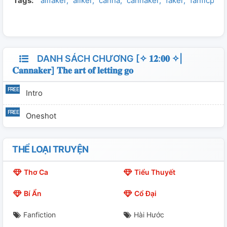
Tags:
allfaker
allker
canna
cannaker
faker
fanficproj
DANH SÁCH CHƯƠNG [✧ 𝟏𝟐:𝟎𝟎 ✧|
𝐂𝐚𝐧𝐧𝐚𝐤𝐞𝐫] 𝐓𝐡𝐞 𝐚𝐫𝐭 𝐨𝐟 𝐥𝐞𝐭𝐭𝐢𝐧𝐠 𝐠𝐨
Intro
Oneshot
THỂ LOẠI TRUYỆN
Thơ Ca
Tiểu Thuyết
Bí Ẩn
Cổ Đại
Fanfiction
Hài Hước