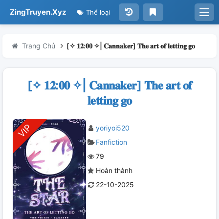
ZingTruyen.Xyz
Thể loại
Trang Chủ
[✧ 𝟏𝟐:𝟎𝟎 ✧| 𝐂𝐚𝐧𝐧𝐚𝐤𝐞𝐫] 𝐓𝐡𝐞 𝐚𝐫𝐭 𝐨𝐟 𝐥𝐞𝐭𝐭𝐢𝐧𝐠 𝐠𝐨
[✧ 𝟏𝟐:𝟎𝟎 ✧| 𝐂𝐚𝐧𝐧𝐚𝐤𝐞𝐫] 𝐓𝐡𝐞 𝐚𝐫𝐭 𝐨𝐟
𝐥𝐞𝐭𝐭𝐢𝐧𝐠 𝐠𝐨
yoriyoi520
Fanfiction
79
Hoàn thành
22-10-2025