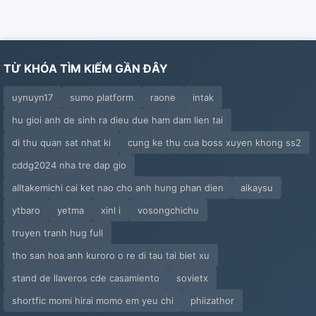
TỪ KHÓA TÌM KIẾM GẦN ĐÂY
uynuyn17
sumo platform
raone
intak
hu gioi anh de sinh ra dieu due ham dam lien tai
di thu quan sat nhat ki
cung ke thu cua boss xuyen khong ss2
cddg2024 nha tre dap gio
alltakemichi cai ket nao cho anh hung phan dien
aikaysu
ytbaro
yetma
xinl i
vosongchichu
truyen tranh hug full
tho san hoa anh kuroro o re di tau tai biet xu
stand de llaveros cde casamiento
sovietx
shortfic momi hirai momo em yeu chi
phiizathor