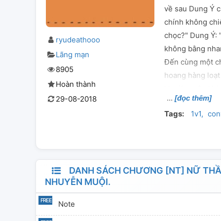
về sau Dung Ý c
chính không chi
chọc?" Dung Ý: "
ryudeathooo
không bằng nhan
Lãng mạn
Đến cùng một ch
8905
hoang hàng loạ
Hoàn thành
khoái xuyên Vai 
[đọc thêm]
29-08-2018
khoái xuyên
Tags:
1v1
con
DANH SÁCH CHƯƠNG [NT] NỮ THẦN
NHUYỄN MUỘI.
Note