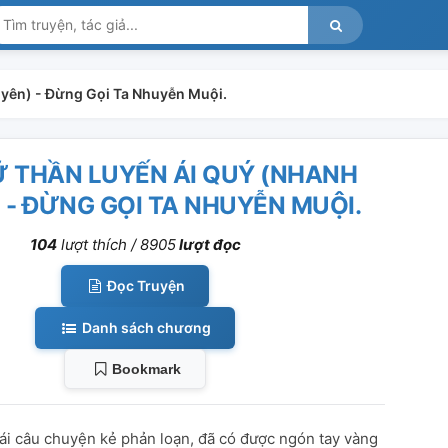
uyên) - Đừng Gọi Ta Nhuyễn Muội.
Ữ THẦN LUYẾN ÁI QUÝ (NHANH
 - ĐỪNG GỌI TA NHUYỄN MUỘI.
104
lượt thích /
8905
lượt đọc
Đọc Truyện
Danh sách chương
Bookmark
cái câu chuyện kẻ phản loạn, đã có được ngón tay vàng