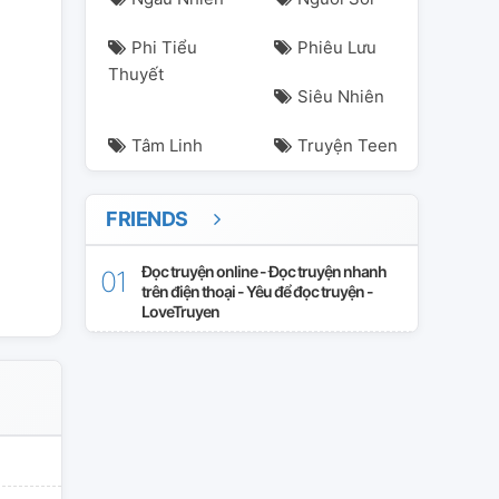
Phi Tiểu
Phiêu Lưu
Thuyết
Siêu Nhiên
Tâm Linh
Truyện Teen
FRIENDS
phản-công
xuyên-sách
Đọc truyện online - Đọc truyện nhanh
trên điện thoại - Yêu để đọc truyện -
LoveTruyen