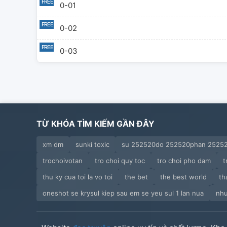
0-01
0-02
0-03
TỪ KHÓA TÌM KIẾM GẦN ĐÂY
xm dm
sunki toxic
su 252520do 252520phan 2525
trochoivotan
tro choi quy toc
tro choi pho dam
t
thu ky cua toi la vo toi
the bet
the best world
th
oneshot se krysul kiep sau em se yeu sul 1 lan nua
nhu