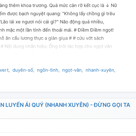
àng thêm khoa trương. Quá mức càn rỡ kết cục là ↓ Nữ
ếm được bạch nguyệt quang: "Không lấy chồng gì trêu
Lão lái xe ngươi nói cái gì?" Não động quá nhiều,
h mặc một lần tính đến thoải mái. # Điềm Điềm ngọt!
ỗ ăn cẩu lương thực a giàn giụa # # cứu vớt sách
t # Nội dung nhãn hiệu: Ông trời tác hợp cho ngọt văn
chính: Dung Ý ┃ vai phụ: Rất nhiều ┃ khác: Ngọt văn,
vert
duyên-số
ngôn-tình
ngọt-văn
nhanh-xuyên
nữ-phụ
 LUYẾN ÁI QUÝ (NHANH XUYÊN) - ĐỪNG GỌI TA