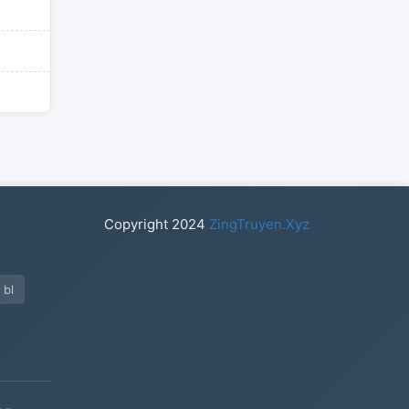
Copyright
2024
ZingTruyen.Xyz
 bl