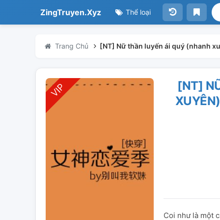
ZingTruyen.Xyz
Thể loại
Trang Chủ
[NT] Nữ thần luyến ái quý (nhanh x
[NT] N
XUYÊN)
Coi như là một 