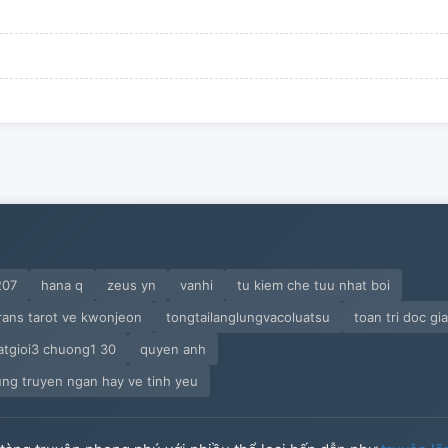
207
hana q
zeus yn
vanhi
tu kiem che tuu nhat boi
rans tarot ve kwonjeon
tongtailanglungvacoluatsu
toan tri doc gia
atgioi3 chuong1 30
quyen anh
ng truyen ngan hay ve tinh yeu