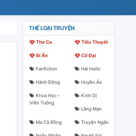
THỂ LOẠI TRUYỆN
Thơ Ca
Tiểu Thuyết
Bí Ẩn
Cổ Đại
Fanfiction
Hài Hước
Hành Động
Huyền Ảo
Khoa Học -
Kinh Dị
Viễn Tưởng
Lãng Mạn
Ma Cà Rồng
Truyện Ngắn
Ngẫu Nhiên
Người Sói