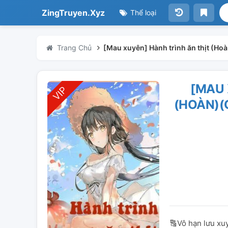
ZingTruyen.Xyz
Thể loại
Trang Chủ
[Mau xuyên] Hành trình ăn thịt (
[MAU 
(HOÀN)(
🔠Vô hạn lưu xu