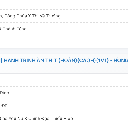
hụ tá x Thiếu tướng 7, Phiêu bệnh kiều: Tu tiên, Đạo
 Ma môn bệnh kiều 8, Phiêu phản quân thủ lĩnh: Khoa
nh, Công Chúa X Thị Vệ Trưởng
Viện nghiên cứu tiến sĩ x Phản quân thủ lĩnh 9, Phiêu
Tây huyễn, Ác ma x Thần quan 10, Phiêu chú em: Võ
 X Thánh Tăng
Chú em 11, Phiêu thị vệ trưởng: Phương Tây cung đình,
ÀNH TRÌNH ĂN THỊT (HOÀN)(CAOH)(1V1) - HỒN
 Đình
g Đế
Giáo Yêu Nữ X Chính Đạo Thiếu Hiệp