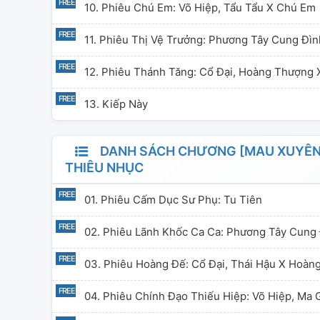
tưởng, Sĩ quan p
10. Phiêu Chú Em: Võ Hiệp, Tẩu Tẩu X Chú Em
môn chân quân x
11. Phiêu Thị Vệ Trưởng: Phương Tây Cung Đì
học viễn tưởng, 
đại thần quan: 
12. Phiêu Thánh Tăng: Cổ Đại, Hoàng Thượng
hiệp, Tẩu tẩu x 
Công chúa x Th
13. Kiếp Này
DANH SÁCH CHƯƠNG [MAU XUYÊN] H
THIÊU NHỤC
01. Phiêu Cấm Dục Sư Phụ: Tu Tiên
02. Phiêu Lãnh Khốc Ca Ca: Phương Tây Cung
03. Phiêu Hoàng Đế: Cổ Đại, Thái Hậu X Hoàn
04. Phiêu Chính Đạo Thiếu Hiệp: Võ Hiệp, Ma 