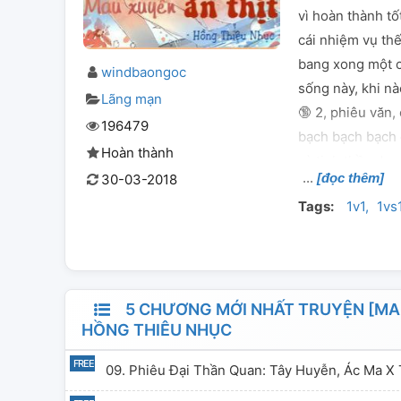
vì hoàn thành t
cái nhiệm vụ th
bang xong một c
windbaongoc
sống này, khi nào
Lãng mạn
🔞 2, phiêu văn
196479
bạch bạch bạch q
Hoàn thành
và tinh thần duy
[đọc thêm]
30-03-2018
thường đạm, bởi 
Tags:
1v1
1vs
tinh phân, bởi v
ngược lại sẽ bị 
quyết định bởi v
Công lược mục ti
khốc ca ca: Phư
5 CHƯƠNG MỚI NHẤT TRUYỆN [MAU X
HỒNG THIÊU NHỤC
x Hoàng đế 4, Ph
Chính đạo thiếu 
09. Phiêu Đại Thần Quan: Tây Huyễn, Ác Ma X
pháp sư x Thần đ