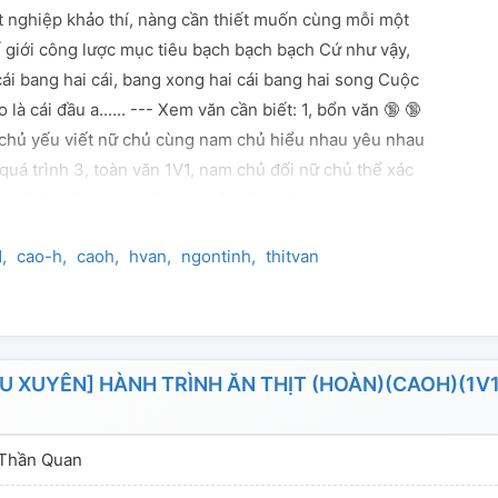
ốt nghiệp khảo thí, nàng cần thiết muốn cùng mỗi một
ế giới công lược mục tiêu bạch bạch bạch Cứ như vậy,
ái bang hai cái, bang xong hai cái bang hai song Cuộc
 là cái đầu a...... --- Xem văn cần biết: 1, bổn văn 🔞 🔞
, chủ yếu viết nữ chủ cùng nam chủ hiểu nhau yêu nhau
uá trình 3, toàn văn 1V1, nam chủ đối nữ chủ thể xác
 nhất 4, bổn văn nhiệm vụ, hệ thống sắc thái phi
vì giả thiết nguyên nhân, nữ chủ thoạt nhìn sẽ thực
1
cao-h
caoh
hvan
ngontinh
thitvan
ì tính cách bất đồng, có sẽ chủ động công lược, có
nam chủ công lược 5, chuyện xưa tiết tấu, đi hướng
ới nam nữ chủ tính cách, sẽ không vì thịt mà thịt ---
êu: 1, Phiêu cấm dục sư phụ: Tu tiên 2, Phiêu lãnh
ơng Tây cung đình. 3, Phiêu hoàng đế: Cổ đại, Thái hậu
UYÊN] HÀNH TRÌNH ĂN THỊT (HOÀN)(CAOH)(1V1
iêu chính đạo thiếu hiệp: Võ hiệp, Ma giáo yêu nữ x
hiệp 5, Phiêu thần điện kỵ sĩ: Tây huyễn, Thư ngốc
 Thần Quan
iện kỵ sĩ 6, Phiêu đế quốc thiếu tướng: Khoa học viễn