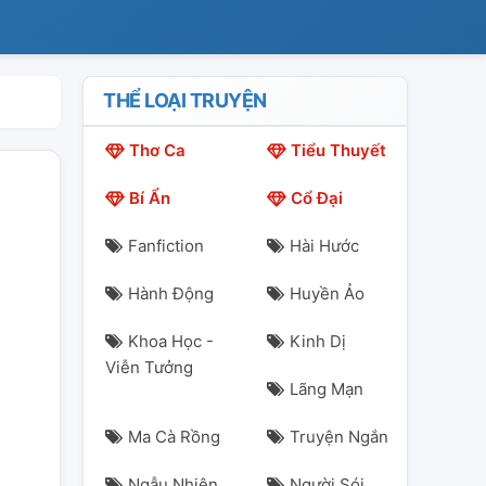
THỂ LOẠI TRUYỆN
Thơ Ca
Tiểu Thuyết
Bí Ẩn
Cổ Đại
Fanfiction
Hài Hước
Hành Động
Huyền Ảo
Khoa Học -
Kinh Dị
Viễn Tưởng
Lãng Mạn
Ma Cà Rồng
Truyện Ngắn
Ngẫu Nhiên
Người Sói