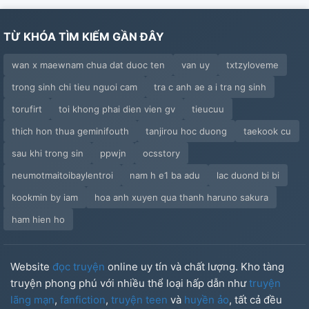
TỪ KHÓA TÌM KIẾM GẦN ĐÂY
wan x maewnam chua dat duoc ten
van uy
txtzyloveme
trong sinh chi tieu nguoi cam
tra c anh ae a i tra ng sinh
torufirt
toi khong phai dien vien gv
tieucuu
thich hon thua geminifouth
tanjirou hoc duong
taekook cu
sau khi trong sin
ppwjn
ocsstory
neumotmaitoibaylentroi
nam h e1 ba adu
lac duond bi bi
kookmin by iam
hoa anh xuyen qua thanh haruno sakura
ham hien ho
Website
đọc truyện
online uy tín và chất lượng. Kho tàng
truyện phong phú với nhiều thể loại hấp dẫn như
truyện
lãng mạn
,
fanfiction
,
truyện teen
và
huyền ảo
, tất cả đều