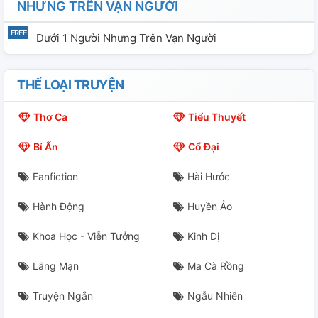
NHƯNG TRÊN VẠN NGƯỜI
Dưới 1 Người Nhưng Trên Vạn Người
THỂ LOẠI TRUYỆN
Thơ Ca
Tiểu Thuyết
Bí Ẩn
Cổ Đại
Fanfiction
Hài Hước
Hành Động
Huyền Ảo
Khoa Học - Viễn Tưởng
Kinh Dị
Lãng Mạn
Ma Cà Rồng
Truyện Ngắn
Ngẫu Nhiên