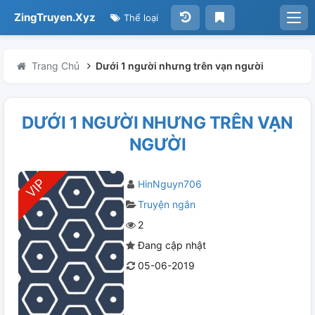
ZingTruyen.Xyz
Thể loại
Trang Chủ
Dưới 1 người nhưng trên vạn người
DƯỚI 1 NGƯỜI NHƯNG TRÊN VẠN
NGƯỜI
HinNguyn706
Truyện ngắn
2
Đang cập nhật
05-06-2019