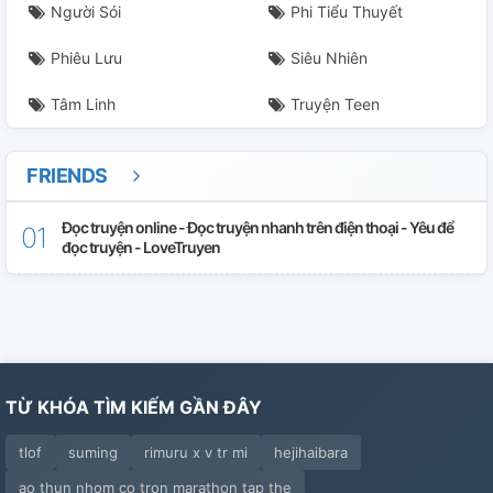
Người Sói
Phi Tiểu Thuyết
Phiêu Lưu
Siêu Nhiên
Tâm Linh
Truyện Teen
FRIENDS
Đọc truyện online - Đọc truyện nhanh trên điện thoại - Yêu để
đọc truyện - LoveTruyen
TỪ KHÓA TÌM KIẾM GẦN ĐÂY
tlof
suming
rimuru x v tr mi
hejihaibara
ao thun nhom co tron marathon tap the