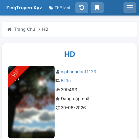
ZingTruyen.Xyz
Thể loại
Trang Chủ
HD
HD
viphanhdan11123
Bí ẩn
209493
Đang cập nhật
20-06-2026