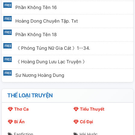
Phần Không Tên 16
Hoàng Dong Chuyên Tập. Txt
Phần Không Tên 18
《 Phóng Túng Nữ Gia Cát 》1--34.
《 Hoàng Dung Lưu Lạc Truyện 》
Sư Nương Hoàng Dung
《 Hoàng Dung Tương Dương Dâm Sử 》
THỂ LOẠI TRUYỆN
Hoàng Dung Mị Thiên Hạ..
Thơ Ca
Tiểu Thuyết
Phần Không Tên 24
Bí Ẩn
Cổ Đại
《 Hoàng Dung H Bản Hệ Liệt 》(39 Bộ)
Fanfiction
Hài Hước