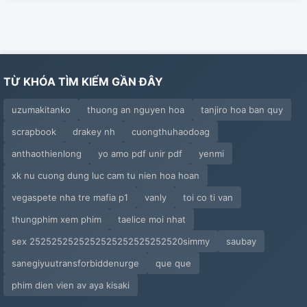
Phần 2
《 Tương Dương Chuyện Cũ 》1-19
TỪ KHÓA TÌM KIẾM GẦN ĐÂY
Phóng Túng Nữ Gia Cát Cải Biên
uzumakitanko
thuong an nguyen hoa
tanjiro hoa ban quy
Thần Điêu Hiệp Xanh Biếc
scrapbook
drakey nh
cuongthuhaodoag
【 Tù Thiếp --- Hoàng Dung 】
anthaothienlong
yo amo pdf unir pdf
yenmi
Tương Dương Hiệp Nữ Tình Truyền
xk nu cuong dung luc cam tu nien hoa hoan
vegaspete nha tre mafia p1
vanly
toi co ti van
【 Hoàng Dung Cùng Quách Phá Lỗ 】1-5
thungphim xem phim
taelice moi nhat
【 Thần Điêu Hiệp Xanh Biếc 】
sex 2525252525252525252525252520simmy
saubay
sanegiyuutransforbiddenurge
que que
Hoắc Đô Tiểu Thiếp Chi Nữ Hiệp Hoàng Dung
phim dien vien av aya kisaki
Tiên Tử Loạn Giang Hồ 1-30