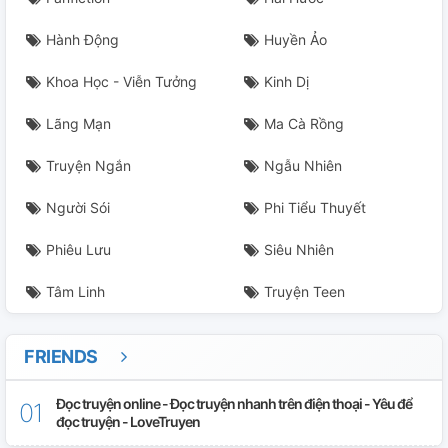
Phần Không Tên 26
Hành Động
Huyền Ảo
Phần Không Tên 27
Khoa Học - Viễn Tưởng
Kinh Dị
Phần Không Tên 28
Lãng Mạn
Ma Cà Rồng
Hoàng Dung Tập Hợp
Truyện Ngắn
Ngẫu Nhiên
Phần Không Tên 30
Người Sói
Phi Tiểu Thuyết
Phiêu Lưu
Siêu Nhiên
Nữ Hiệp Dã Sử
Tâm Linh
Truyện Teen
Hoàng Dung Dâm Đãng Sử Mới Nhất 1-27
Hoàng Dung Cùng Con Rể
FRIENDS
Tương Dương Hiệp Nữ Tình Truyền 1-27
Đọc truyện online - Đọc truyện nhanh trên điện thoại - Yêu để
đọc truyện - LoveTruyen
Giang Hồ Nghiệt Duyên