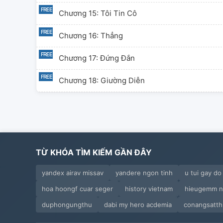
Chương 15: Tôi Tin Cô
Chương 16: Thẳng
Chương 17: Đứng Đắn
Chương 18: Giường Diễn
Chương 19: Con Thỏ
Chương 20: Giám Sát
Chương 21: Ha Ha
TỪ KHÓA TÌM KIẾM GẦN ĐÂY
Chương 22: Cấm Sóng
yandex airav missav
yandere ngon tinh
u tui gay do
hoa hoongf cuar seger
history vietnam
hieugemm n
Chương 23: Nhạy Cảm
duphongungthu
dabi my hero acdemia
conangsatth
Chương 24: Thẹn Thùng