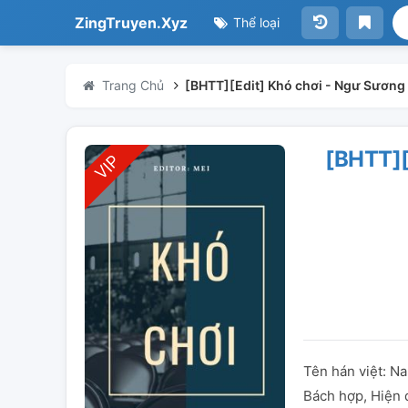
ZingTruyen.Xyz
Thể loại
Trang Chủ
[BHTT][Edit] Khó chơi - Ngư Sương
[BHTT]
Tên hán việt: Na
Bách hợp, Hiện đ