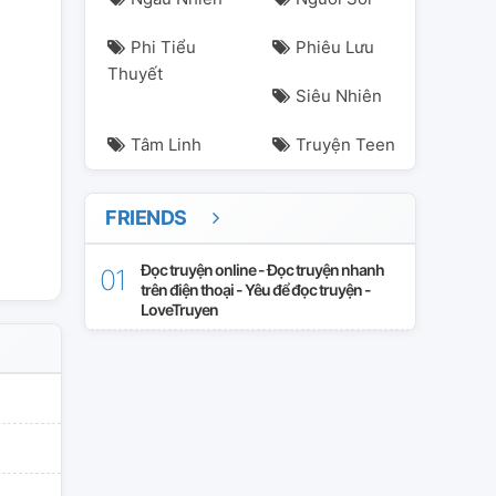
Phi Tiểu
Phiêu Lưu
Thuyết
Siêu Nhiên
Tâm Linh
Truyện Teen
FRIENDS
ngượctra
phátsóngtrựctiếp
Đọc truyện online - Đọc truyện nhanh
trên điện thoại - Yêu để đọc truyện -
LoveTruyen