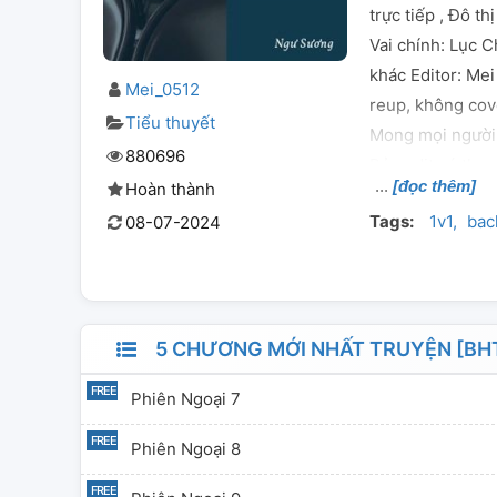
trực tiếp , Đô th
Vai chính: Lục 
khác Editor: Mei
Mei_0512
reup, không cov
Tiểu thuyết
Mong mọi người 
880696
Bản edit có tha
[đọc thêm]
Hoàn thành
Tags:
1v1
bac
08-07-2024
5 CHƯƠNG MỚI NHẤT TRUYỆN [BHT
Phiên Ngoại 7
Phiên Ngoại 8