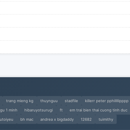
trang mieng kg
thuynguu
stadfile
killerr peter pphillllipppp
gu 1 minh
hibaruyotsurugi
ft
em trai bien thai cuong tinh duc
utoiyeu
bh mac
andrea x bigdaddy
12682
tuimithy