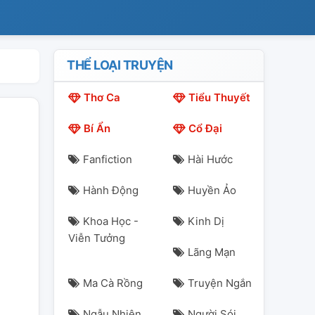
THỂ LOẠI TRUYỆN
Thơ Ca
Tiểu Thuyết
Bí Ẩn
Cổ Đại
Fanfiction
Hài Hước
Hành Động
Huyền Ảo
Khoa Học -
Kinh Dị
Viễn Tưởng
Lãng Mạn
Ma Cà Rồng
Truyện Ngắn
Ngẫu Nhiên
Người Sói