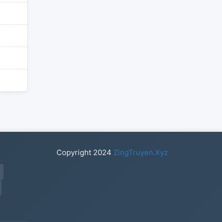
Copyright
2024
ZingTruyen.Xyz