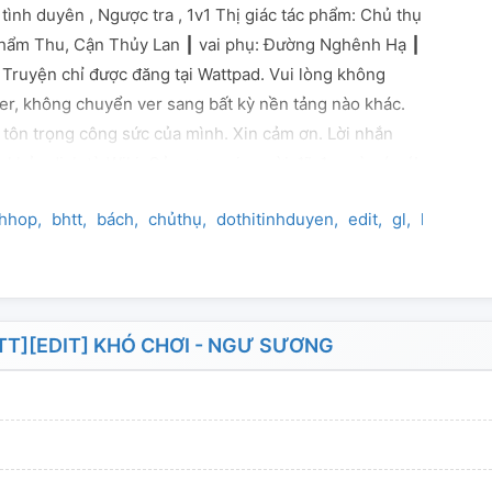
ị tình duyên , Ngược tra , 1v1 Thị giác tác phẩm: Chủ thụ
Chẩm Thu, Cận Thủy Lan ┃ vai phụ: Đường Nghênh Hạ ┃
 Truyện chỉ được đăng tại Wattpad. Vui lòng không
er, không chuyển ver sang bất kỳ nền tảng nào khác.
tôn trọng công sức của mình. Xin cảm ơn. Lời nhắn
m khảo dịch từ Wiki. Cảm ơn mọi người đã đọc và góp ý!
hhop
bhtt
bách
chủthụ
dothitinhduyen
edit
gl
hiendai
T][EDIT] KHÓ CHƠI - NGƯ SƯƠNG