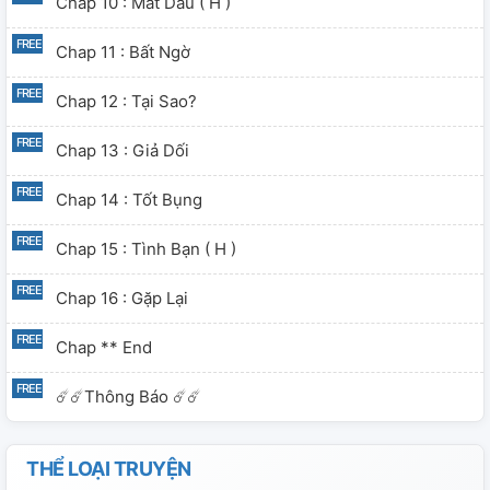
Chap 10 : Mất Dấu ( H )
Chap 11 : Bất Ngờ
Chap 12 : Tại Sao?
Chap 13 : Giả Dối
Chap 14 : Tốt Bụng
Chap 15 : Tình Bạn ( H )
Chap 16 : Gặp Lại
Chap ** End
☄️☄️Thông Báo ☄️☄️
THỂ LOẠI TRUYỆN