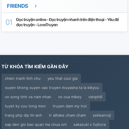
FRIENDS
Đọc truyện online - Đọc truyện nhanh trên điện thoại - Yêu để
đọc truyện - LoveTruyen
TỪ KHÓA TÌM KIẾM GẦN ĐÂY
chien tranh linh chu
yeu that cuoi gia
xuyen khong xuyen vao truyen inuyasha ta la kikyou
vo song tinh va nam nhan
vo cua mikey
vietphill
tuyet ky cuu tong mon
truyen dam my troi
trang php dip lm anh
tr alltake cham cham
sekkanroji
sap den gio bao quan ma chua onl
sakazuki x fujitora