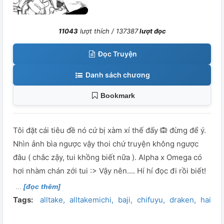
11043
lượt thích /
137387
lượt đọc
Đọc Truyện
Danh sách chương
Bookmark
Tôi đặt cái tiêu đề nó cứ bị xàm xí thế đấy 🙉 đừng để ý.
Nhìn ảnh bìa ngược vậy thoi chứ truyện không ngược
đâu ( chắc zậy, tui khồng biết nữa ). Alpha x Omega có
hơi nhàm chán zới tui :> Vậy nên.... Hí hí đọc đi rồi biết!
[đọc thêm]
Tags:
alltake
alltakemichi
baji
chifuyu
draken
haitani