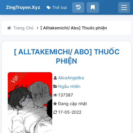
ZingTruyen.Xyz
Thể loại
Trang Chủ
[ Alltakemichi/ Abo] Thuốc phiện
[ ALLTAKEMICHI/ ABO] THUỐC
PHIỆN
AliceAngelika
Ngẫu nhiên
137387
Đang cập nhật
17-05-2022