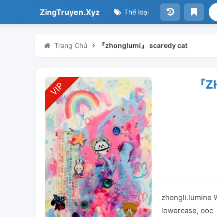
ZingTruyen.Xyz
Thể loại
Trang Chủ
『zhonglumi』 scaredy cat
『Z
zhongli.lumine 
lowercase, ooc