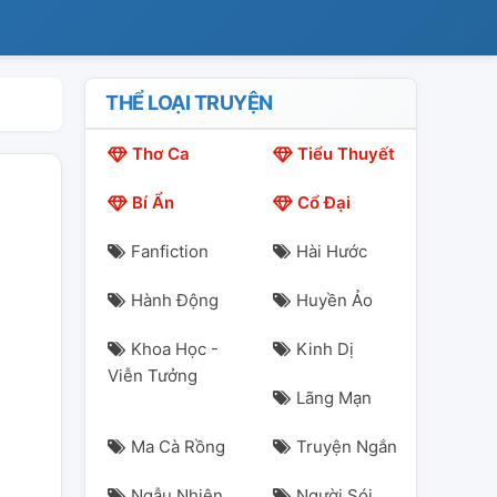
THỂ LOẠI TRUYỆN
Thơ Ca
Tiểu Thuyết
Bí Ẩn
Cổ Đại
Fanfiction
Hài Hước
Hành Động
Huyền Ảo
Khoa Học -
Kinh Dị
Viễn Tưởng
Lãng Mạn
Ma Cà Rồng
Truyện Ngắn
Ngẫu Nhiên
Người Sói