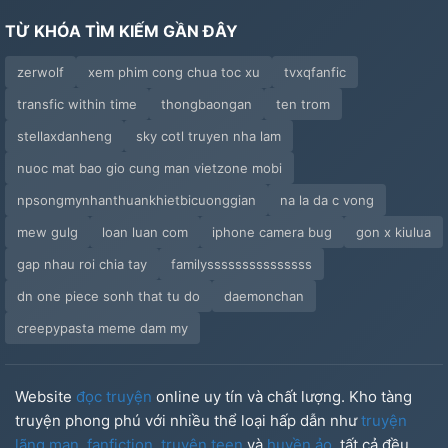
TỪ KHÓA TÌM KIẾM GẦN ĐÂY
zerwolf
xem phim cong chua toc xu
tvxqfanfic
transfic within time
thongbaongan
ten trom
stellaxdanheng
sky cotl truyen nha lam
nuoc mat bao gio cung man vietzone mobi
npsongmynhanthuankhietbicuonggian
na la da c vong
mew gulg
loan luan com
iphone camera bug
gon x kiulua
gap nhau roi chia tay
familysssssssssssssss
dn one piece sonh that tu do
daemonchan
creepypasta meme dam my
Website
đọc truyện
online uy tín và chất lượng. Kho tàng
truyện phong phú với nhiều thể loại hấp dẫn như
truyện
lãng mạn
,
fanfiction
,
truyện teen
và
huyền ảo
, tất cả đều