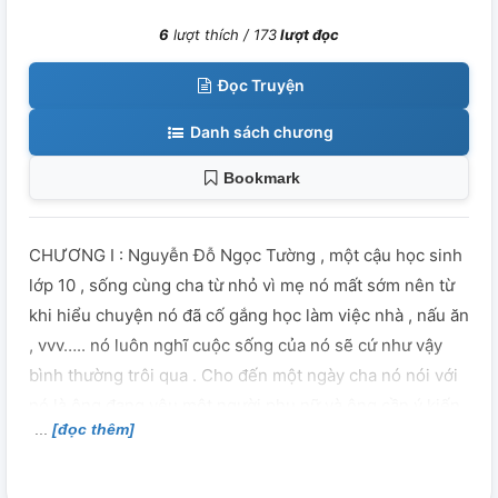
6
lượt thích /
173
lượt đọc
Đọc Truyện
Danh sách chương
Bookmark
CHƯƠNG I : Nguyễn Đỗ Ngọc Tường , một cậu học sinh
lớp 10 , sống cùng cha từ nhỏ vì mẹ nó mất sớm nên từ
khi hiểu chuyện nó đã cố gắng học làm việc nhà , nấu ăn
, vvv….. nó luôn nghĩ cuộc sống của nó sẽ cứ như vậy
bình thường trôi qua . Cho đến một ngày cha nó nói với
nó là ông đang yêu một người phụ nữ và ông cần ý kiến
[đọc thêm]
của nó vì ông muốn kết hôn cùng bà ấy , nghe được tin
này nó rất vui vì nó luôn muốn cha nó tìm được một
người bầu bạn lúc về già , mẹ nó cũng đã mất lâu lắm rồi