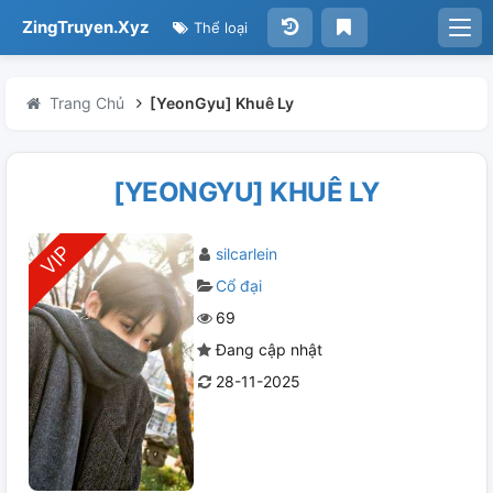
ZingTruyen.Xyz
Thể loại
Trang Chủ
[YeonGyu] Khuê Ly
[YEONGYU] KHUÊ LY
silcarlein
Cổ đại
69
Đang cập nhật
28-11-2025