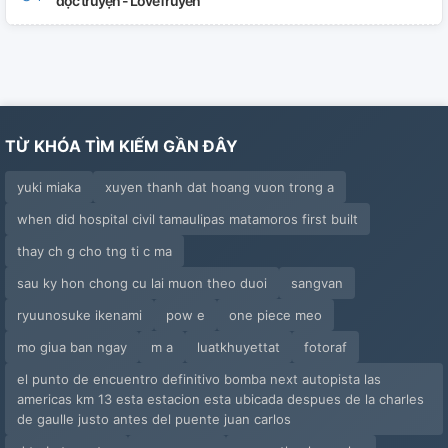
đọc truyện - LoveTruyen
TỪ KHÓA TÌM KIẾM GẦN ĐÂY
yuki miaka
xuyen thanh dat hoang vuon trong a
when did hospital civil tamaulipas matamoros first built
thay ch g cho tng ti c ma
sau ky hon chong cu lai muon theo duoi
sangvan
ryuunosuke ikenami
pow e
one piece meo
mo giua ban ngay
m a
luatkhuyettat
fotoraf
el punto de encuentro definitivo bomba next autopista las
americas km 13 esta estacion esta ubicada despues de la charles
de gaulle justo antes del puente juan carlos