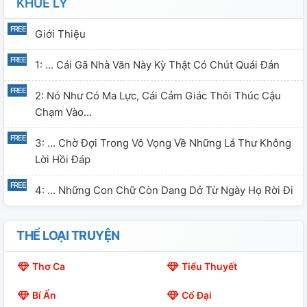
KHUÊ LY
Giới Thiệu
1: ... Cái Gã Nhà Văn Này Kỳ Thật Có Chút Quái Đản
2: Nó Như Có Ma Lực, Cái Cảm Giác Thôi Thúc Cậu
Chạm Vào...
3: ... Chờ Đợi Trong Vô Vọng Về Những Lá Thư Không
Lời Hồi Đáp
4: ... Những Con Chữ Còn Dang Dở Từ Ngày Họ Rời Đi
THỂ LOẠI TRUYỆN
Thơ Ca
Tiểu Thuyết
Bí Ẩn
Cổ Đại