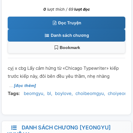
0
lượt thích /
69
lượt đọc
Đọc Truyện
Danh sách chương
Bookmark
cyj x cbg Lấy cảm hứng từ «Chicago Typewriter» kiếp
trước kiếp này, đôi bên đều yêu thầm, nhẹ nhàng
[đọc thêm]
Tags:
beomgyu
bl
boylove
choibeomgyu
choiyeonju
DANH SÁCH CHƯƠNG [YEONGYU]