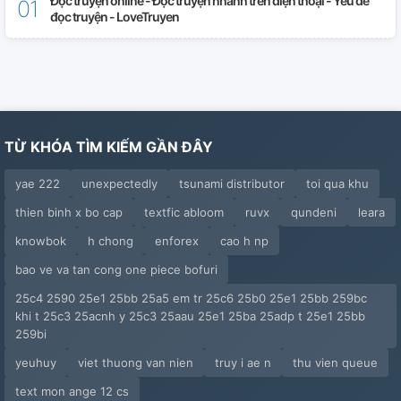
Đọc truyện online - Đọc truyện nhanh trên điện thoại - Yêu để
đọc truyện - LoveTruyen
TỪ KHÓA TÌM KIẾM GẦN ĐÂY
yae 222
unexpectedly
tsunami distributor
toi qua khu
thien binh x bo cap
textfic abloom
ruvx
qundeni
leara
knowbok
h chong
enforex
cao h np
bao ve va tan cong one piece bofuri
25c4 2590 25e1 25bb 25a5 em tr 25c6 25b0 25e1 25bb 259bc
khi t 25c3 25acnh y 25c3 25aau 25e1 25ba 25adp t 25e1 25bb
259bi
yeuhuy
viet thuong van nien
truy i ae n
thu vien queue
text mon ange 12 cs