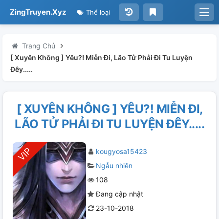
ZingTruyen.Xyz
Thể loại
Trang Chủ
[ Xuyên Không ] Yêu?! Miễn Đi, Lão Tử Phải Đi Tu Luyện
Đêy.....
[ XUYÊN KHÔNG ] YÊU?! MIỄN ĐI,
LÃO TỬ PHẢI ĐI TU LUYỆN ĐÊY.....
kougyosa15423
Ngẫu nhiên
108
Đang cập nhật
23-10-2018