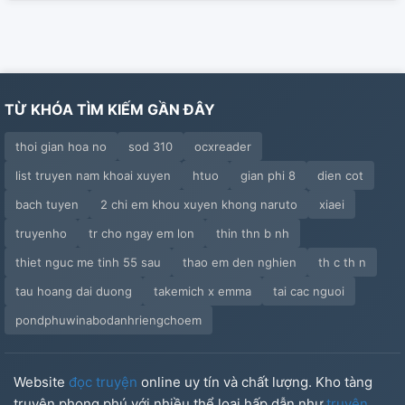
TỪ KHÓA TÌM KIẾM GẦN ĐÂY
thoi gian hoa no
sod 310
ocxreader
list truyen nam khoai xuyen
htuo
gian phi 8
dien cot
bach tuyen
2 chi em khou xuyen khong naruto
xiaei
truyenho
tr cho ngay em lon
thin thn b nh
thiet nguc me tinh 55 sau
thao em den nghien
th c th n
tau hoang dai duong
takemich x emma
tai cac nguoi
pondphuwinabodanhriengchoem
Website
đọc truyện
online uy tín và chất lượng. Kho tàng
truyện phong phú với nhiều thể loại hấp dẫn như
truyện