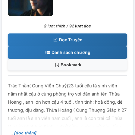
2
lượt thích /
92
lượt đọc
Đọc Truyện
Danh sách chương
Bookmark
Trác Thần( Cung Viễn Chuỷ)23 tuổi cậu là sinh viên
năm nhất cậu ở cùng phòng trọ với đàn anh tên Thừa
Hoàng , anh lớn hơn cậu 4 tuổi. tính tình: hoà đồng, dễ
thương, dịu dàng. Thừa Hoàng ( Cung Thượng Giáp ): 27
tuổi anh là sinh viên năm cuối , anh là con trai cả Thừa
Gia lớn nhất Bắc Kinh, anh ở cùng phòng với cậu. tính
[đọc thêm]
tình: với người khác, lạnh lùng ít nói không thích tiếp xúc