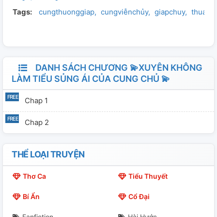
Tags:
cungthuonggiap
cungviễnchủy
giapchuy
thualoi
nhiều. với cậu, ân cần chu đáo, hay cười khi ở bên cậu.
diễn viên ( Thừa Lỗi)( Điền Gia Thuỵ)
DANH SÁCH CHƯƠNG 💫XUYÊN KHÔNG
LÀM TIỂU SỦNG ÁI CỦA CUNG CHỦ 💫
Chap 1
Chap 2
THỂ LOẠI TRUYỆN
Thơ Ca
Tiểu Thuyết
Bí Ẩn
Cổ Đại
Fanfiction
Hài Hước