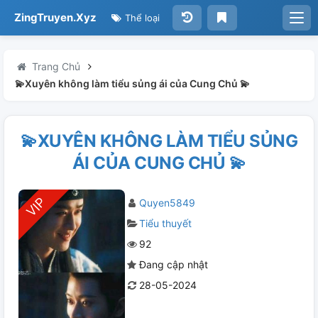
ZingTruyen.Xyz
Thể loại
Trang Chủ
💫Xuyên không làm tiểu sủng ái của Cung Chủ 💫
💫XUYÊN KHÔNG LÀM TIỂU SỦNG
ÁI CỦA CUNG CHỦ 💫
Quyen5849
Tiểu thuyết
92
Đang cập nhật
28-05-2024