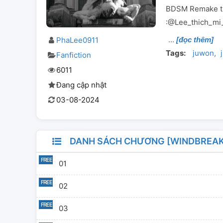
BDSM Remake từ 
:@Lee_thich_mi
PhaLee0911
[đọc thêm]
Tags:
juwon
Fanfiction
6011
Đang cập nhật
03-08-2024
DANH SÁCH CHƯƠNG [WINDBREAKER
01
02
03