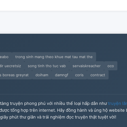
 eabo
trong sinh mang theo khue mat tau mat the
dir uecretsiz
song tinh tho tuc vab
servaiskreacher
oco
is boreas greyrat
doiham
damngf
coris
contract
o tàng truyện phong phú với nhiều thể loại hấp dẫn như
truyện lã
u được tổng hợp trên internet. Hãy đồng hành và ủng hộ website
iây phút thư giãn và trải nghiệm đọc truyện thật tuyệt vời!