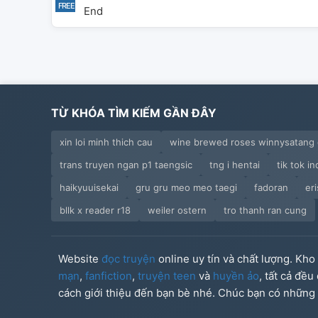
End
TỪ KHÓA TÌM KIẾM GẦN ĐÂY
xin loi minh thich cau
wine brewed roses winnysatang
trans truyen ngan p1 taengsic
tng i hentai
tik tok in
haikyuuisekai
gru gru meo meo taegi
fadoran
er
bllk x reader r18
weiler ostern
tro thanh ran cung
Website
đọc truyện
online uy tín và chất lượng. Kh
mạn
,
fanfiction
,
truyện teen
và
huyền ảo
, tất cả đề
cách giới thiệu đến bạn bè nhé. Chúc bạn có những g