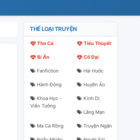
THỂ LOẠI TRUYỆN
Thơ Ca
Tiểu Thuyết
Bí Ẩn
Cổ Đại
Fanfiction
Hài Hước
Hành Động
Huyền Ảo
Khoa Học -
Kinh Dị
Viễn Tưởng
Lãng Mạn
Ma Cà Rồng
Truyện Ngắn
Ngẫu Nhiên
Người Sói