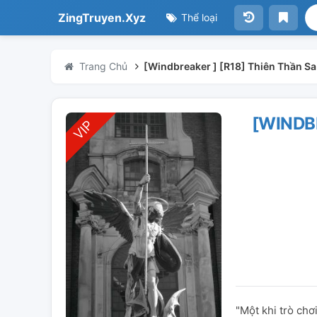
ZingTruyen.Xyz
Thể loại
Trang Chủ
[Windbreaker ] [R18] Thiên Thần S
[WINDB
"Một khi trò chơi