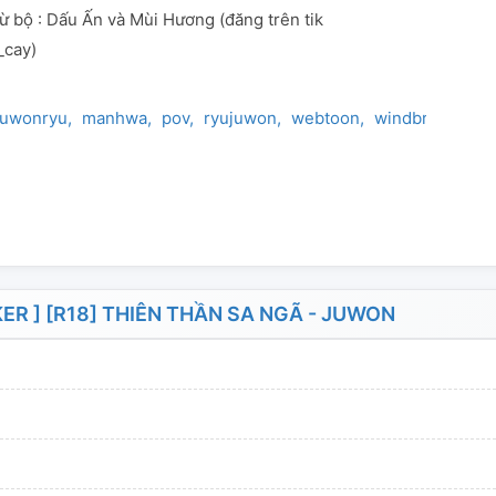
bộ : Dấu Ấn và Mùi Hương (đăng trên tik
_cay)
juwonryu
manhwa
pov
ryujuwon
webtoon
windbreaker
w
 ] [R18] THIÊN THẦN SA NGÃ - JUWON