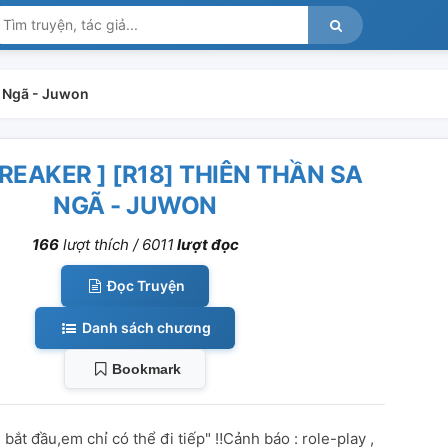
a Ngã - Juwon
REAKER ] [R18] THIÊN THẦN SA
NGÃ - JUWON
166
lượt thích /
6011
lượt đọc
Đọc Truyện
Danh sách chương
Bookmark
 bắt đầu,em chỉ có thể đi tiếp" ‼️Cảnh báo : role-play ,