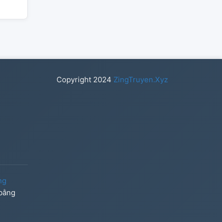
Copyright
2024
ZingTruyen.Xyz
ng
 bằng