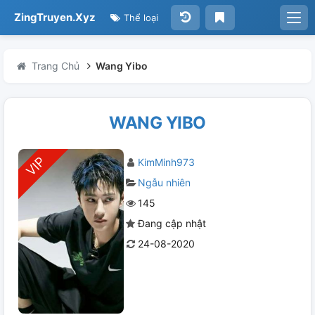
ZingTruyen.Xyz
Thể loại
Trang Chủ
Wang Yibo
WANG YIBO
KimMinh973
Ngẫu nhiên
145
Đang cập nhật
24-08-2020