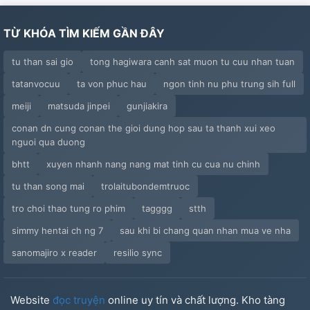
TỪ KHÓA TÌM KIẾM GẦN ĐÂY
tu than sai gio
tong hagiwara canh sat muon tu cuu nhan tuan
tatanvocuu
ta von phuc hau
ngon tinh nu phu trung sih full
meiji
matsuda jinpei
gunjiakira
conan dn cung conan the gioi dung hop sau ta thanh xui xeo
nguoi qua duong
bhtt
xuyen nhanh nang nang mat tinh cu cua nu chinh
tu than song mai
trolaitubondemtruoc
tro choi thao tung ro phim
tagggg
stth
simmy hentai ch ng 7
sau khi bi chang quan nhan mua ve nha
sanomajiro x reader
resilio sync
Website
đọc truyện
online uy tín và chất lượng. Kho tàng