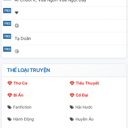
💗
😋
Tạ Doãn
😘
THỂ LOẠI TRUYỆN
Thơ Ca
Tiểu Thuyết
Bí Ẩn
Cổ Đại
Fanfiction
Hài Hước
Hành Động
Huyền Ảo