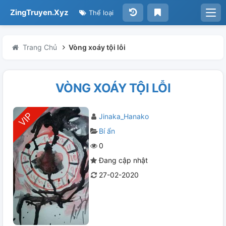
ZingTruyen.Xyz
Thể loại
Trang Chủ
Vòng xoáy tội lỗi
VÒNG XOÁY TỘI LỖI
Jinaka_Hanako
Bí ẩn
0
Đang cập nhật
27-02-2020