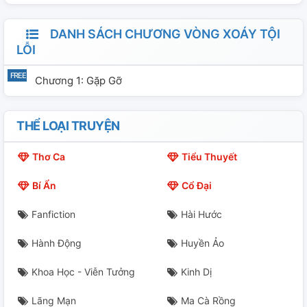
DANH SÁCH CHƯƠNG VÒNG XOÁY TỘI
LỖI
Chương 1: Gặp Gỡ
THỂ LOẠI TRUYỆN
Thơ Ca
Tiểu Thuyết
Bí Ẩn
Cổ Đại
Fanfiction
Hài Hước
Hành Động
Huyền Ảo
Khoa Học - Viễn Tưởng
Kinh Dị
Lãng Mạn
Ma Cà Rồng