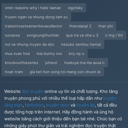
vmin reasons why i hate taetae
vigotsky
truyen ngan va nhung dong tam su
tratestroseteamwritevacollector
thiendaopl 2
than phi
sunaosa
songcungthunhan
qua tra va nha u 3
o tng l tht
noi ve nhung truyen da doc
nezuko zenitsu hentai
mua xuan hoa
lola bunny xxx
kny op u
knockouttheseries
joheon
hoatuya tna ma axua n
hoan tram
gia ket hon xong toi mang con chuon le
Website
đọc truyện
online uy tín và chất lượng. Kho tàng
truyện phong phú với nhiều thể loại hấp dẫn như
truyện
lãng mạn
,
fanfiction
,
truyện teen
và
huyền ảo
, tất cả đều
được tổng hợp trên internet. Hãy đồng hành và ủng hộ
website bằng cách giới thiệu đến bạn bè nhé. Chúc bạn có
những giây phút thư giãn và trải nghiệm đọc truyện thật