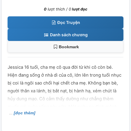
0
lượt thích /
0
lượt đọc
Đọc Truyện
Danh sách chương
Bookmark
Jessica 16 tuổi, cha mẹ cô qua đời từ khi cô còn bé.
Hiện đang sống ở nhà dì của cô, lớn lên trong tuổi nhục
bị coi là ngôi sao chổi hại chết cha mẹ. Không bạn bè,
người thân xa lánh, bị bắt nạt, bị hành hạ, xém chút là
hủy dung mạo. Cô cảm thấy dường như chẳng thèm
muốn cái cuộc sống này nữa. Một ngày nọ định mệnh
[đọc thêm]
của đời cột xuất hiện, làm thây đổi cái cuộc đời khốn khổ
của cô. Hãy đón xem tương lai của Jessica như thế nào.