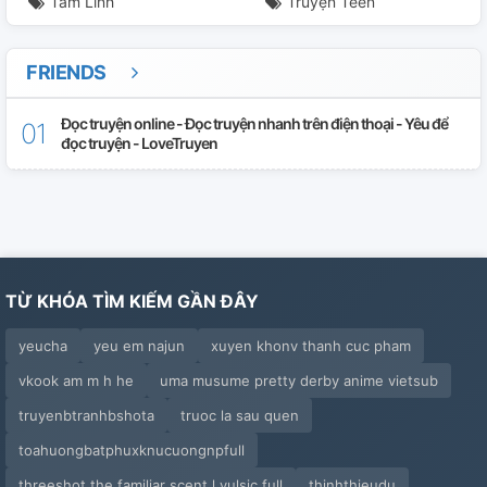
Tâm Linh
Truyện Teen
Chap 30
Chap 31
FRIENDS
Chap 32
Đọc truyện online - Đọc truyện nhanh trên điện thoại - Yêu để
đọc truyện - LoveTruyen
Chap 33
Chap 34
Chap 35
TỪ KHÓA TÌM KIẾM GẦN ĐÂY
Chap 36
yeucha
yeu em najun
xuyen khonv thanh cuc pham
Chap 37
vkook am m h he
uma musume pretty derby anime vietsub
Chap 38
truyenbtranhbshota
truoc la sau quen
Chap 39
toahuongbatphuxknucuongnpfull
threeshot the familiar scent l yulsic full
thinhthieudu