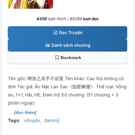
4359
lượt thích /
85284
lượt đọc
Đọc Truyện
Danh sách chương
Bookmark
Tên gốc: 网游之高手不寂寞 Tên khác: Cao thủ không cô
đơn Tác giả: Ẩn Nặc Lan San《隐匿阑珊》 Thể loại: Võng
du, 1×1, Hài, HE, Đam mỹ Số chương: (51 chương + 3
phiên ngoại)
[đọc thêm]
Tags:
võngdu
đammỹ