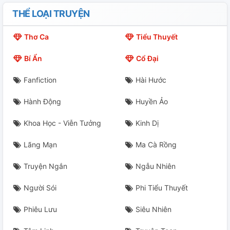
Chap 20
THỂ LOẠI TRUYỆN
Chap 21
Thơ Ca
Tiểu Thuyết
Chap 22
Bí Ẩn
Cổ Đại
Chap 23
Fanfiction
Hài Hước
Chap 24
Hành Động
Huyền Ảo
Chap 25
Khoa Học - Viễn Tưởng
Kinh Dị
Chap 26
Lãng Mạn
Ma Cà Rồng
Chap 27
Truyện Ngắn
Ngẫu Nhiên
Chap 28
Người Sói
Phi Tiểu Thuyết
Phiêu Lưu
Siêu Nhiên
Chap 29