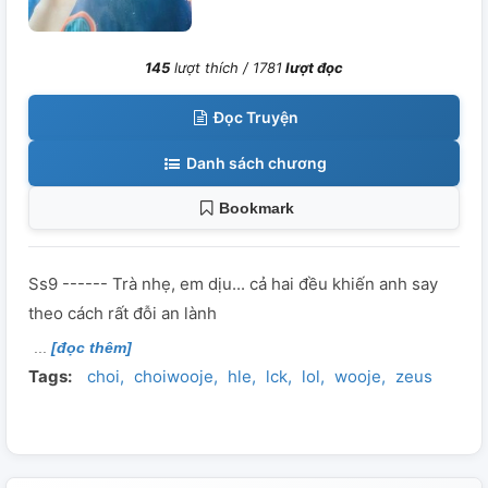
145
lượt thích /
1781
lượt đọc
Đọc Truyện
Danh sách chương
Bookmark
Ss9 ------ Trà nhẹ, em dịu... cả hai đều khiến anh say
theo cách rất đỗi an lành
[đọc thêm]
Tags:
choi
choiwooje
hle
lck
lol
wooje
zeus