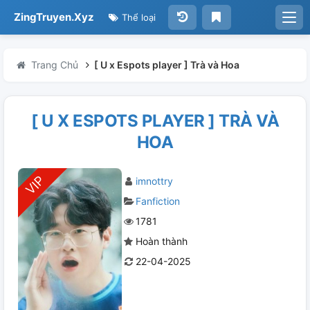
ZingTruyen.Xyz
Thể loại
Trang Chủ
[ U x Espots player ] Trà và Hoa
[ U X ESPOTS PLAYER ] TRÀ VÀ
HOA
imnottry
Fanfiction
1781
Hoàn thành
22-04-2025