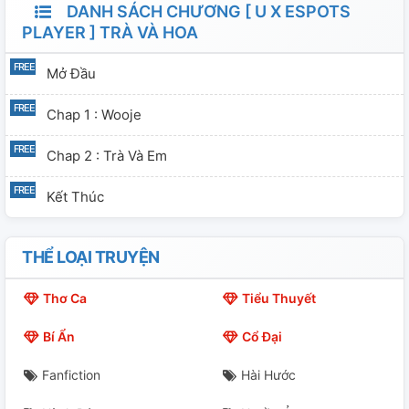
DANH SÁCH CHƯƠNG [ U X ESPOTS
PLAYER ] TRÀ VÀ HOA
Mở Đầu
Chap 1 : Wooje
Chap 2 : Trà Và Em
Kết Thúc
THỂ LOẠI TRUYỆN
Thơ Ca
Tiểu Thuyết
Bí Ẩn
Cổ Đại
Fanfiction
Hài Hước