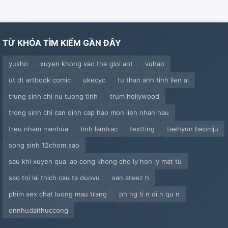
TỪ KHÓA TÌM KIẾM GẦN ĐÂY
yusho
xuyen khong vao the gioi aot
vuhao
ut dt artbook comic
ukecyc
tu than anh tinh lien ai
trung sinh chi nu tuong tinh
trum hollywood
trong sinh chi can dinh cap hao mon lien nhan hau
treu nham manhua
tinh lamtrac
textting
taehyun beomju
song sinh 12chom sao
sau khi xuyen qua lao cong khong cho ly hon ly mat tu
sao toi lai thich cau ta duovu
san ateez h
phim sex chat luong mau trang
ph ng ti n di n qu n
onnhudaithuccong