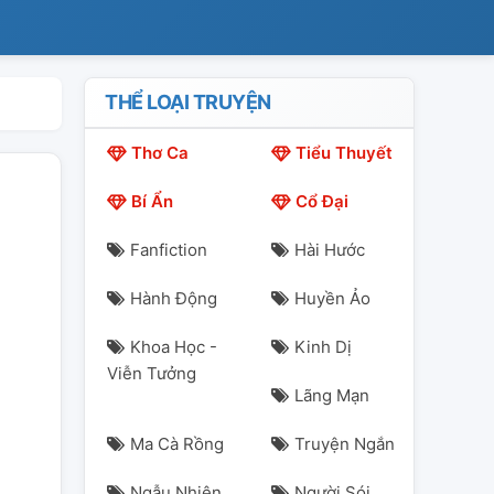
THỂ LOẠI TRUYỆN
Thơ Ca
Tiểu Thuyết
Bí Ẩn
Cổ Đại
Fanfiction
Hài Hước
Hành Động
Huyền Ảo
Khoa Học -
Kinh Dị
Viễn Tưởng
Lãng Mạn
Ma Cà Rồng
Truyện Ngắn
Ngẫu Nhiên
Người Sói