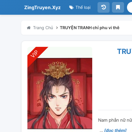
ZingTruyen.Xyz
Thể loại
Trang Chủ
TRUYỆN TRANH chỉ phu vi thê
TRU
Nam phẫn nữ nữ
[đọc thêm]