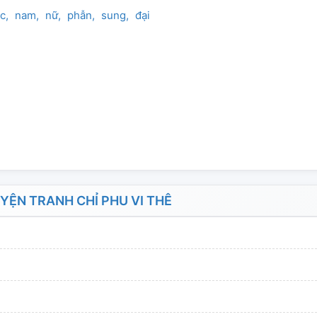
c
nam
nữ
phẫn
sung
đại
ỆN TRANH CHỈ PHU VI THÊ