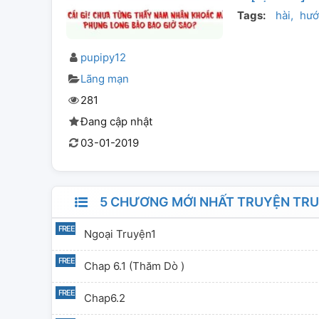
Tags:
hài
hướ
pupipy12
Lãng mạn
281
Đang cập nhật
03-01-2019
5 CHƯƠNG MỚI NHẤT TRUYỆN TRUY
Ngoại Truyện1
Chap 6.1 (Thăm Dò )
Chap6.2