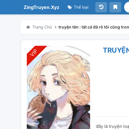
ZingTruyen.Xyz
Thể loại
Trang Chủ
truyện tên : tất cả đã rõ tôi cũng tr
TRUYỆN
đây là truyện lo