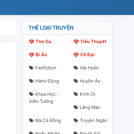
THỂ LOẠI TRUYỆN
Thơ Ca
Tiểu Thuyết
Bí Ẩn
Cổ Đại
Fanfiction
Hài Hước
Hành Động
Huyền Ảo
Khoa Học -
Kinh Dị
Viễn Tưởng
Lãng Mạn
Ma Cà Rồng
Truyện Ngắn
Ngẫu Nhiên
Người Sói