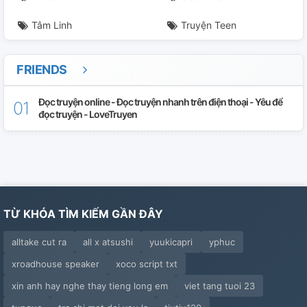
Tâm Linh
Truyện Teen
FRIENDS
Đọc truyện online - Đọc truyện nhanh trên điện thoại - Yêu để
đọc truyện - LoveTruyen
TỪ KHÓA TÌM KIẾM GẦN ĐÂY
alltake cut ra
all x atsushi
yuukicapri
yphuc
xroadhouse speaker
xoco script txt
xin anh hay nghe thay tieng long em
viet tang tuoi 23