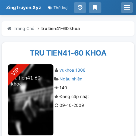
ZingTruyen.Xyz
Thể loại
Trang Chủ
tru tien41-60 khoa
TRU TIEN41-60 KHOA
vukhoa_1308
Ngẫu nhiên
140
Đang cập nhật
09-10-2009