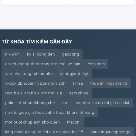
TỪ KHÓA TÌM KIẾM GẦN ĐÂY
nikiwon
ky si bong den
gapdong
dn toi phong than trong tro choi vo han
com com
yeu phai tong tai tan phe
yeongyuhtipsy
vkook 2bhopemin 2bnamjin 2bh
timsa
thuanminhconvert3
text hieu lam hieu lam thoi s a
sam chieu
phim set phudekhong che
np
neu nhu luc do toi giu cau lai
naruto giup gia toc uchiha thoat khoi diet vong
mot buoi chup anh kho quen
macphi
lang dang giang ho chi o y ma giao ha 1 8
haucungxuanphongy