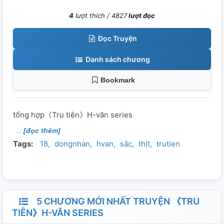
4
lượt thích /
4827
lượt đọc
Đọc Truyện
Danh sách chương
Bookmark
tổng hợp《Tru tiên》H-văn series
[đọc thêm]
Tags:
18
dongnhan
hvan
sắc
thịt
trutien
5 CHƯƠNG MỚI NHẤT TRUYỆN 《TRU
TIÊN》H-VĂN SERIES