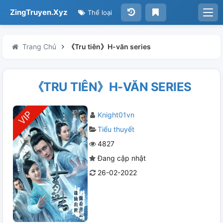
ZingTruyen.Xyz
Thể loại
Trang Chủ
《Tru tiên》H-văn series
《TRU TIÊN》H-VĂN SERIES
Knight01vn
Tiểu thuyết
4827
Đang cập nhật
26-02-2022