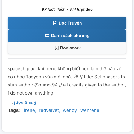
97
lượt thích /
974
lượt đọc
Đọc Truyện
Danh sách chương
Bookmark
spaceship!au, khi Irene không biết nên làm thế nào với
cô nhóc Taeyeon vừa mới nhặt về // title: Set phasers to
stun author: @numot94 // all credits given to the author,
i do not own anything.
[đọc thêm]
Tags:
irene
redvelvet
wendy
wenrene