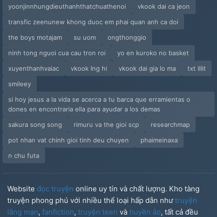
yoonjinnhungdieuthanhthatchuathenoi
vkook dai ca jeon
transfic zeenunew khong duoc em phai quan anh ca doi
the boys motajam
su uom
ongthonggio
ninh tong nguoi cua cau tron roi
yo en kuroko no basket
xuyenthanhvaiac
vkook lng hi
vkook dai gia lo ma
txt illit
smileey
si hoy jesus a la vida se acerca a tu barca que erramientas o
dones en encontraria ella para ayudar a los demas
sakura song song
rimuru va the gioi scp
researchmap
pot nhan vat chinh gioi tinh deu chuyen
phaimeinaxa
n chu futa
Website
đọc truyện
online uy tín và chất lượng. Kho tàng
truyện phong phú với nhiều thể loại hấp dẫn như
truyện
lãng mạn
,
fanfiction
,
truyện teen
và
huyền ảo
, tất cả đều