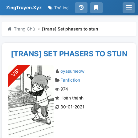
ZingTruyen.Xyz
Thể loại
Trang Chủ
[trans] Set phasers to stun
[TRANS] SET PHASERS TO STUN
oyasumeow_
Fanfiction
974
Hoàn thành
30-01-2021