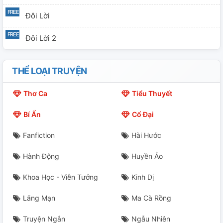
Đôi Lời
Đôi Lời 2
THỂ LOẠI TRUYỆN
Thơ Ca
Tiểu Thuyết
Bí Ẩn
Cổ Đại
Fanfiction
Hài Hước
Hành Động
Huyền Ảo
Khoa Học - Viễn Tưởng
Kinh Dị
Lãng Mạn
Ma Cà Rồng
Truyện Ngắn
Ngẫu Nhiên