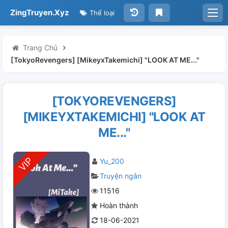
ZingTruyen.Xyz
Thể loại
Trang Chủ
[TokyoRevengers] [MikeyxTakemichi] "LOOK AT ME..."
[TOKYOREVENGERS]
[MIKEYXTAKEMICHI] "LOOK AT
ME..."
Yu_200
Truyện ngắn
11516
Hoàn thành
18-06-2021