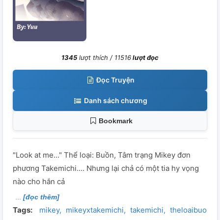
1345
lượt thích /
11516
lượt đọc
Đọc Truyện
Danh sách chương
Bookmark
"Look at me..." Thể loại: Buồn, Tâm trạng Mikey đơn
phương Takemichi.... Nhưng lại chả có một tia hy vọng
nào cho hắn cả
[đọc thêm]
Tags:
mikey
mikeyxtakemichi
takemichi
theloaibuon