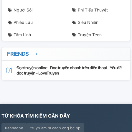
Người Sói
Phi Tiểu Thuyết
Phiêu Lưu
Siêu Nhiên
Tâm Linh
Truyện Teen
FRIENDS
Đọc truyện online - Đọc truyện nhanh trên điện thoại - Yêu để
đọc truyện - LoveTruyen
TỪ KHÓA TÌM KIẾM GẦN ĐÂY
uannaone
truyn am m caoh cng bc np