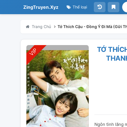
ZingTruyen.Xyz
Thể loại
Trang Chủ
Tớ Thích Cậu - Đồng Ý Đi Mà (Gữi 
TỚ THÍCH
THANH
Ngôn tình lãng 