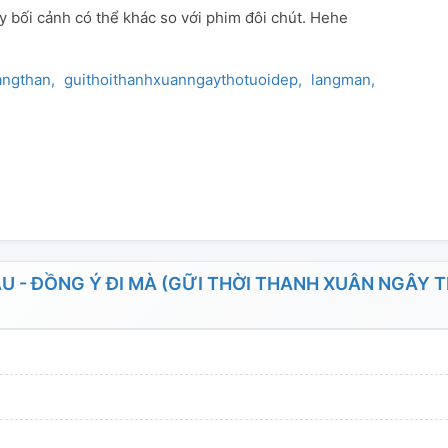
y bối cảnh có thể khác so với phim đôi chút. Hehe
angthan
guithoithanhxuanngaythotuoidep
langman
ngontinh
 - ĐỒNG Ý ĐI MÀ (GỮI THỜI THANH XUÂN NGÂY 