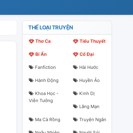
THỂ LOẠI TRUYỆN
Thơ Ca
Tiểu Thuyết
Bí Ẩn
Cổ Đại
Fanfiction
Hài Hước
Hành Động
Huyền Ảo
Khoa Học -
Kinh Dị
Viễn Tưởng
Lãng Mạn
Ma Cà Rồng
Truyện Ngắn
Ngẫu Nhiên
Người Sói