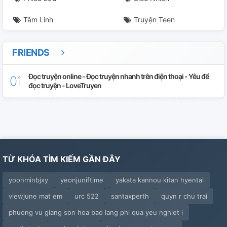
Tâm Linh
Truyện Teen
FRIENDS
Đọc truyện online - Đọc truyện nhanh trên điện thoại - Yêu để
đọc truyện - LoveTruyen
TỪ KHÓA TÌM KIẾM GẦN ĐÂY
yoonminbjxy
yeonjuniftime
yakata kannou kitan hyentai
viewjune mat em
urc 522
santaxperth
quyn r chu trai
phuong vu giang son hoa bao lang phi qua yeu nghiet i