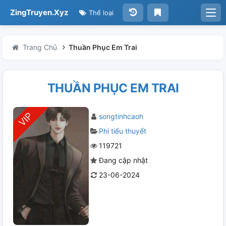
ZingTruyen.Xyz
Thể loại
Trang Chủ
Thuần Phục Em Trai
THUẦN PHỤC EM TRAI
songtinhcaoh
Phi tiểu thuyết
119721
Đang cập nhật
23-06-2024