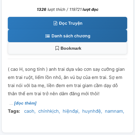
1326
lượt thích /
119721
lượt đọc
Đọc Truyện
Danh sách chương
Bookmark
( cao H, song tính ) anh trai dựa vào cơn say cưỡng gian
em trai ruột, liếm lồn nhỏ, ăn vú bự của em trai. Sợ em
trai nói với ba mẹ, liền đem em trai giam cầm dạy dỗ
thân thể em trai trở nên dâm đãng mới thôi!
[đọc thêm]
Tags:
caoh
chínhkịch
hiệnđại
huynhđệ
namnam
ngu