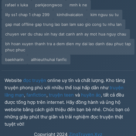
rafael x luka
parkjeongwoo
mnh k ne
Chương 40
lily ss1 chap 1 chap 299
kinhdivaicalon
kim nguu su tu
Chương 41
gap mat offline gap trung lao ban lam sao gio cong tu nhu lan
chuyen ver du chau xin hay dat canh anh ay mot hua nguy chau
Chương 42
bh hoan xuyen thanh tra a dem dien my dai lao danh dau phuc tap
Chương 43
phuc phuc
baekharin
allhieuthuhai fanfic
Chương 44
Chương 45
Website
đọc truyện
online uy tín và chất lượng. Kho tàng
truyện phong phú với nhiều thể loại hấp dẫn như
truyện
Chương 46
lãng mạn
,
fanfiction
,
truyện teen
và
huyền ảo
, tất cả đều
được tổng hợp trên internet. Hãy đồng hành và ủng hộ
Chương 47
website bằng cách giới thiệu đến bạn bè nhé. Chúc bạn có
những giây phút thư giãn và trải nghiệm đọc truyện thật
Chương 48
tuyệt vời!
Chương 49
Copyright
2024
ZingTruyen.Xyz