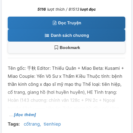
5116
lượt thích /
81513
lượt đọc
Đọc Truyện
Danh sách chương
Bookmark
Tên gốc: 千秋 Editor: Thiếu Quân + Miao Beta: Kusami +
Miao Couple: Yến Vô Sư x Thẩm Kiều Thuộc tính: bệnh
thần kinh công x đạo sĩ mỹ mạo thụ Thể loại: tiên hiệp,
cổ trang, giang hồ (hơi huyền huyễn), HE Tình trạng:
Hoàn (143 chương: chính văn 128c + PN 2c + Ngoại
truyện 13c) ------ Văn án: Trên giang hồ đều nói rằng
[đọc thêm]
Yến Vô Sư là người bước ra từ trong núi thây biển máu.
Tags:
cổtrang
tienhiep
Cũng bởi vì thế mà y chẳng tin nhân chi sơ tính bản
thiện, cũng chẳng tin trên cõi đời này có người đại nhân