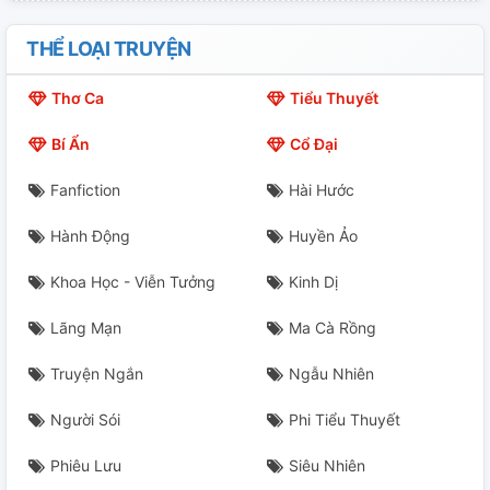
Chương 20
THỂ LOẠI TRUYỆN
Chương 21
Thơ Ca
Tiểu Thuyết
Chương 22
Bí Ẩn
Cổ Đại
Chương 23
Fanfiction
Hài Hước
Chương 24
Hành Động
Huyền Ảo
Chương 25
Khoa Học - Viễn Tưởng
Kinh Dị
Chương 26
Lãng Mạn
Ma Cà Rồng
Chương 27
Truyện Ngắn
Ngẫu Nhiên
Chương 28
Người Sói
Phi Tiểu Thuyết
Phiêu Lưu
Siêu Nhiên
Chương 29