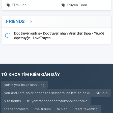
Tâm Linh
Truyện Teen
Chương 30
Chương 31
FRIENDS
Chương 32
Đọc truyện online - Đọc truyện nhanh trên điện thoại - Yêu để
đọc truyện - LoveTruyen
Chương 33
Chương 34
Chương 35
TỪ KHÓA TÌM KIẾM GẦN ĐÂY
Chương 36
yulsic yeu ba xa lanh lung
Chương 37
you and i are polar opposites seihantai na kimi to boku
yikun h
Chương 38 *
y ta nonhs
truyentranhoneshototokonokonitoriko
Chương 39
thebedproblem
the traium
ta n shi
react takemicgi