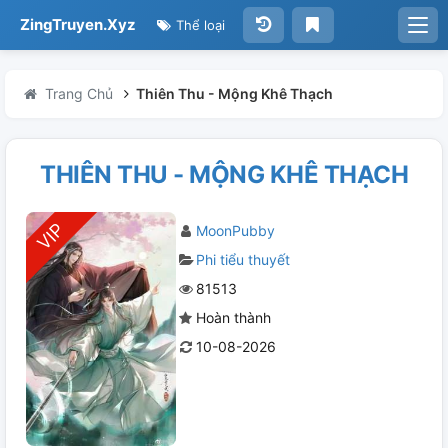
ZingTruyen.Xyz
Thể loại
Trang Chủ
Thiên Thu - Mộng Khê Thạch
THIÊN THU - MỘNG KHÊ THẠCH
MoonPubby
Phi tiểu thuyết
81513
Hoàn thành
10-08-2026