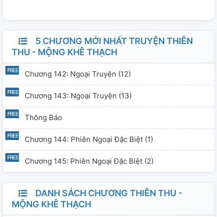
đại nghĩa, suy nghĩ cho người khác lại không cần báo
đáp. Một ngày nọ, chưởng giáo Huyền Đô sơn, Đạo môn
đệ nhất thiên hạ, Thẩm Kiều ước chiến với người, vì xảy
5 CHƯƠNG MỚI NHẤT TRUYỆN THIÊN
ra sự cố mà rơi xuống vực. Yến Vô Sư vừa vặn đi ngang
THU - MỘNG KHÊ THẠCH
qua nơi đó. Nhìn thấy Thẩm Kiều trọng thương sắp chết,
Chương 142: Ngoại Truyện (12)
y bỗng nhiên nghĩ ra một cái chủ ý tuyệt diệu... Sau
ngàn đời (thiên thu), ai có thể bất diệt? -------
Chương 143: Ngoại Truyện (13)
Thông Báo
Chương 144: Phiên Ngoại Đặc Biệt (1)
Chương 145: Phiên Ngoại Đặc Biệt (2)
DANH SÁCH CHƯƠNG THIÊN THU -
MỘNG KHÊ THẠCH