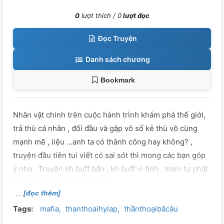
0
lượt thích /
0
lượt đọc
Đọc Truyện
Danh sách chương
Bookmark
Nhân vật chính trên cuộc hành trình khám phá thế giới,
trả thù cá nhân , đối đầu và gặp vô số kẻ thù vô cùng
mạnh mẽ , liệu ...anh ta có thành công hay không? ,
truyện đầu tiên tui viết có sai sót thì mong các bạn góp
ý nha , Truyện kh buff bẩn , kh buff vì tình , main tự phát
triển , thích nghi và học hỏi.
[đọc thêm]
Tags:
mafia
thanthoaihylap
thầnthoạibắcâu