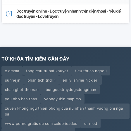
Đọc truyện online - Đọc truyện nhanh trên điện thoại - Yêu để
đọc truyện - LoveTruyen
TỪ KHÓA TÌM KIẾM GẦN ĐÂY
x emma
tong chu tu bat khuyet
tieu thuan ngheu
sunhejin
phan tich tndl 1
en iyi anime nickleri
chan ghet the nao
bungoustraydogsdongnhan
yeu nho ban than
yeongyubin map mo
xuyen khong ngu thien phong cua nu nhan thanh vuong phi nga
sa
www porno gratis eu com celebridades
ur mod