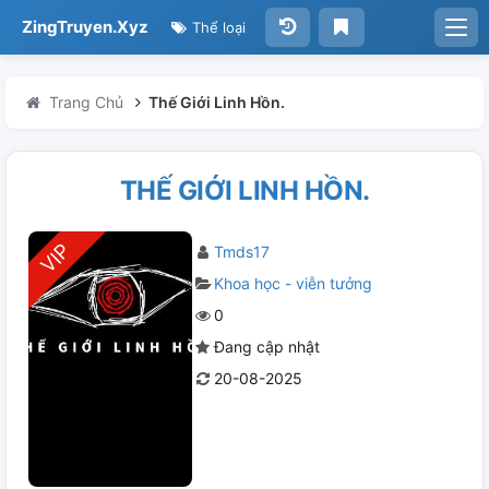
ZingTruyen.Xyz
Thể loại
Trang Chủ
Thế Giới Linh Hồn.
THẾ GIỚI LINH HỒN.
Tmds17
Khoa học - viễn tưởng
0
Đang cập nhật
20-08-2025