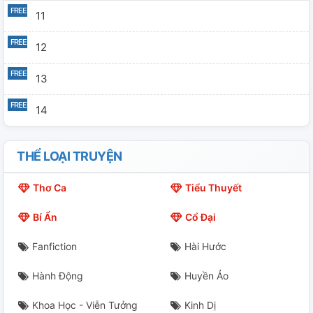
11
12
13
14
THỂ LOẠI TRUYỆN
Thơ Ca
Tiểu Thuyết
Bí Ẩn
Cổ Đại
Fanfiction
Hài Hước
Hành Động
Huyền Ảo
Khoa Học - Viễn Tưởng
Kinh Dị