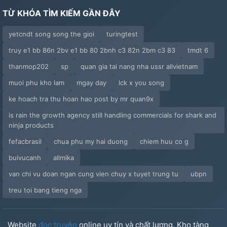
TỪ KHÓA TÌM KIẾM GẦN ĐÂY
yetcndt song song the gioi
turingtest
truy e1 bb 86n 2bv e1 bb 80 2bnh c3 82n 2bm c3 83
tmdt 6
thanmop202
sp
quan gia tai nang nha ussr allvietnam
muoi phu kho lam
mgay day
lck x you song
ke hoach tra thu hoan hao post by mr quan9x
is rain the growth agency still handling commercials for shark and
ninja products
fefacbrasil
chua phu my hai duong
chiem huu co g
buivucanh
allmika
van chi vu doan ngan cung vien chuy x tuyet trung tu
ubpn
treu toi bang tieng nga
Website
đọc truyện
online uy tín và chất lượng. Kho tàng