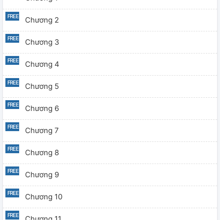
quá yên bình, cho nên mới để cho y sống chung với nam
nhân vô tình này cả đời sao?
Chương 2
Chương 3
Chương 4
Chương 5
Chương 6
Chương 7
Chương 8
Chương 9
Chương 10
Chương 11