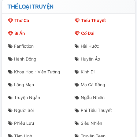
THỂ LOẠI TRUYỆN
Chương 22
Thơ Ca
Tiểu Thuyết
Chương 23
Bí Ẩn
Cổ Đại
Chương 24
Fanfiction
Hài Hước
Chương 25
Hành Động
Huyền Ảo
Chương 26
Khoa Học - Viễn Tưởng
Kinh Dị
Chương 27
Lãng Mạn
Ma Cà Rồng
Chương 28
Truyện Ngắn
Ngẫu Nhiên
Chương 29
Người Sói
Phi Tiểu Thuyết
Phiêu Lưu
Siêu Nhiên
Chương 30
Tâm Linh
Truyện Teen