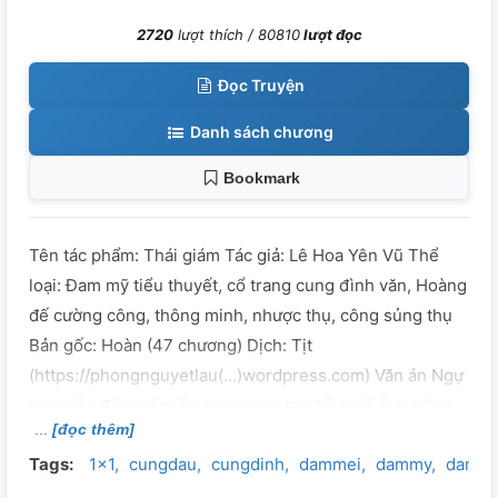
2720
lượt thích /
80810
lượt đọc
Đọc Truyện
Danh sách chương
Bookmark
Tên tác phẩm: Thái giám Tác giả: Lê Hoa Yên Vũ Thể
loại: Đam mỹ tiểu thuyết, cổ trang cung đình văn, Hoàng
đế cường công, thông minh, nhược thụ, công sủng thụ
Bản gốc: Hoàn (47 chương) Dịch: Tịt
(https://phongnguyetlau(...)wordpress.com) Văn án Ngự
hoa viên đêm hôm ấy, dung mạo mơ hồ dưới ánh trăng,
[đọc thêm]
thân thể mê người yếu ớt giãy dụa, tiếng khóc xin trầm
Tags:
1x1
cungdau
cungdinh
dammei
dammy
dammy
thấp cố gắng kiềm nén trong miệng, khiến Hạ Vô Ưu
cảm thấy thật vui vẻ. Vốn dịnh phong người ấy làm quý