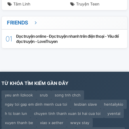
Tâm Linh
Truyện Teen
FRIENDS
Đọc truyện online - Đọc truyện nhanh trên điện thoại - Yêu để
đọc truyện - LoveTruyen
TỪ KHÓA TÌM KIẾM GẦN ĐÂY
yeu anh lizkook
srub
song tnh chch
ngay toi gap em dinh menh cua toi
lesbian slave
hentailykio
h tc loan lun
chuyen tinh thanh xuan bi hai cua toi
yvental
xuyen thanh be
xiao x aether
wwyx stay