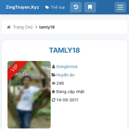
ZingTruyen.Xyz
Thể loại
Trang Chủ
tamly18
TAMLY18
trungbvtva
Huyền ảo
246
Đang cập nhật
14-06-2011