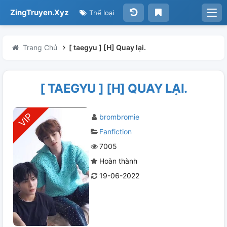
ZingTruyen.Xyz
Thể loại
Trang Chủ
[ taegyu ] [H] Quay lại.
[ TAEGYU ] [H] QUAY LẠI.
brombromie
Fanfiction
7005
Hoàn thành
19-06-2022