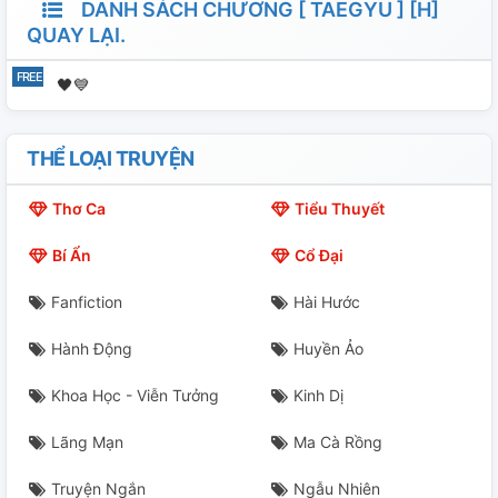
DANH SÁCH CHƯƠNG [ TAEGYU ] [H]
QUAY LẠI.
🖤💙
THỂ LOẠI TRUYỆN
Thơ Ca
Tiểu Thuyết
Bí Ẩn
Cổ Đại
Fanfiction
Hài Hước
Hành Động
Huyền Ảo
Khoa Học - Viễn Tưởng
Kinh Dị
Lãng Mạn
Ma Cà Rồng
Truyện Ngắn
Ngẫu Nhiên