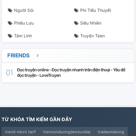
Người Sói
Phi Tiểu Thuyết
Phiêu Lưu
Siêu Nhiên
Tâm Linh
Truyện Teen
FRIENDS
Đọc truyện online - Đọc truyện nhanh trên điện thoại - Yêu để
đọc truyện - LoveTruyen
TỪ KHÓA TÌM KIẾM GẦN ĐÂY
trend micro tarif
trenconduongdensuvidai
tradaomatong