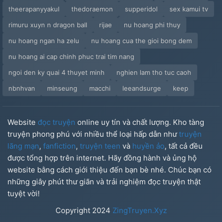
theerapanyyakul
thedoraemon
supperidol
sex kamui tv
rimuru xuyn n dragon ball
rijae
nu hoang phi thuy
nu hoang ngan ha zelu
nu hoang cua the gioi bong dem
nu hoang ai cap chinh phuc trai tim nang
ngoi den ky quai 4 thuyet minh
nghien lam tho tuc caoh
nbnhvan
minseung
macchi
leeandsurge
keep
Website
đọc truyện
online uy tín và chất lượng. Kho tàng
truyện phong phú với nhiều thể loại hấp dẫn như
truyện
lãng mạn
,
fanfiction
,
truyện teen
và
huyền ảo
, tất cả đều
được tổng hợp trên internet. Hãy đồng hành và ủng hộ
website bằng cách giới thiệu đến bạn bè nhé. Chúc bạn có
những giây phút thư giãn và trải nghiệm đọc truyện thật
tuyệt vời!
Copyright
2024
ZingTruyen.Xyz