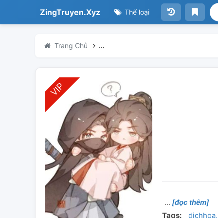
ZingTruyen.Xyz
Thể loại
Trang Chủ
...
[đọc thêm]
Tags:
dichhoa