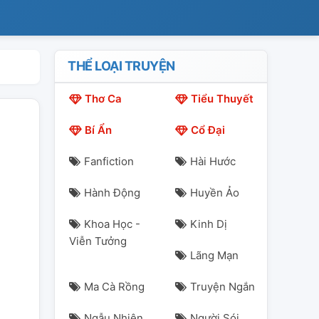
THỂ LOẠI TRUYỆN
Thơ Ca
Tiểu Thuyết
Bí Ẩn
Cổ Đại
Fanfiction
Hài Hước
Hành Động
Huyền Ảo
Khoa Học -
Kinh Dị
Viễn Tưởng
Lãng Mạn
Ma Cà Rồng
Truyện Ngắn
Ngẫu Nhiên
Người Sói