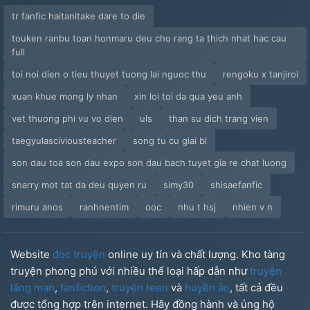
tr fanfic haitanitake dare to die
touken ranbu toan honmaru deu cho rang ta thich nhat hac cau
full
toi noi dien o tieu thuyet tuong lai nguoc thu
rengoku x tanjiroi
xuan khue mong ly nhan
xin loi toi da qua yeu anh
vet thuong phi vu vo dien
uls
than su dich trang vien
taegyulasciviousteacher
song tu cu giai bl
son dau toa son dau expo son dau bach tuyet gia re chat luong
snarry mot tat da deu quyen ru
simy30
shisaefanfic
rimuru anos
ranhnentim
ooc
nhu t hsj
nhien v n
Website
đọc truyện
online uy tín và chất lượng. Kho tàng
truyện phong phú với nhiều thể loại hấp dẫn như
truyện
lãng mạn
,
fanfiction
,
truyện teen
và
huyền ảo
, tất cả đều
được tổng hợp trên internet. Hãy đồng hành và ủng hộ