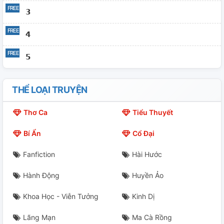
𝟯
𝟰
𝟱
THỂ LOẠI TRUYỆN
Thơ Ca
Tiểu Thuyết
Bí Ẩn
Cổ Đại
Fanfiction
Hài Hước
Hành Động
Huyền Ảo
Khoa Học - Viễn Tưởng
Kinh Dị
Lãng Mạn
Ma Cà Rồng