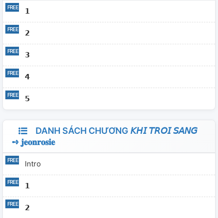
𝟭
𝟮
𝟯
𝟰
𝟱
DANH SÁCH CHƯƠNG 𝘒𝘏𝘐 𝘛𝘙𝘖𝘐 𝘚𝘈𝘕𝘎
➺ 𝐣𝐞𝐨𝐧𝐫𝐨𝐬𝐢𝐞
Intro
𝟭
𝟮