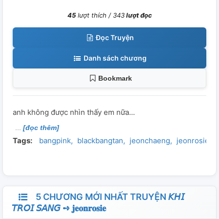
45
lượt thích /
343
lượt đọc
Đọc Truyện
Danh sách chương
Bookmark
anh không được nhìn thấy em nữa...
[đọc thêm]
Tags:
bangpink
blackbangtan
jeonchaeng
jeonrosie
5 CHƯƠNG MỚI NHẤT TRUYỆN 𝘒𝘏𝘐
𝘛𝘙𝘖𝘐 𝘚𝘈𝘕𝘎 ➺ 𝐣𝐞𝐨𝐧𝐫𝐨𝐬𝐢𝐞