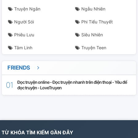
Truyện Ngắn
Ngẫu Nhiên
Người Sói
Phi Tiểu Thuyết
Phiêu Lưu
Siêu Nhiên
Tâm Linh
Truyện Teen
FRIENDS
Đọc truyện online - Đọc truyện nhanh trên điện thoại - Yêu để
đọc truyện - LoveTruyen
TỪ KHÓA TÌM KIẾM GẦN ĐÂY