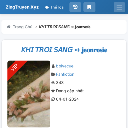
ZingTruyen.Xyz
Thể loại
Trang Chủ
𝘒𝘏𝘐 𝘛𝘙𝘖𝘐 𝘚𝘈𝘕𝘎 ➺ 𝐣𝐞𝐨𝐧𝐫𝐨𝐬𝐢𝐞
𝘒𝘏𝘐 𝘛𝘙𝘖𝘐 𝘚𝘈𝘕𝘎 ➺ 𝐣𝐞𝐨𝐧𝐫𝐨𝐬𝐢𝐞
bbiyecuel
Fanfiction
343
Đang cập nhật
04-01-2024