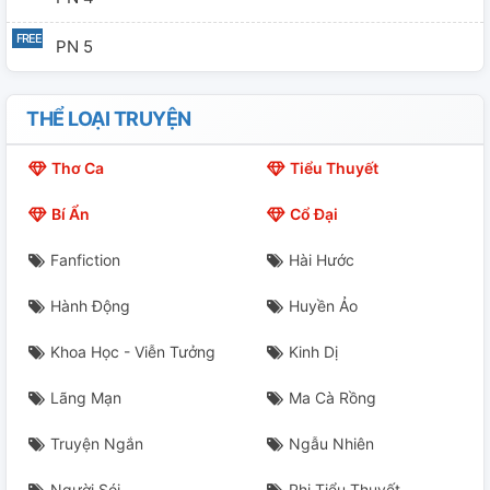
PN 5
THỂ LOẠI TRUYỆN
Thơ Ca
Tiểu Thuyết
Bí Ẩn
Cổ Đại
Fanfiction
Hài Hước
Hành Động
Huyền Ảo
Khoa Học - Viễn Tưởng
Kinh Dị
Lãng Mạn
Ma Cà Rồng
Truyện Ngắn
Ngẫu Nhiên
Người Sói
Phi Tiểu Thuyết