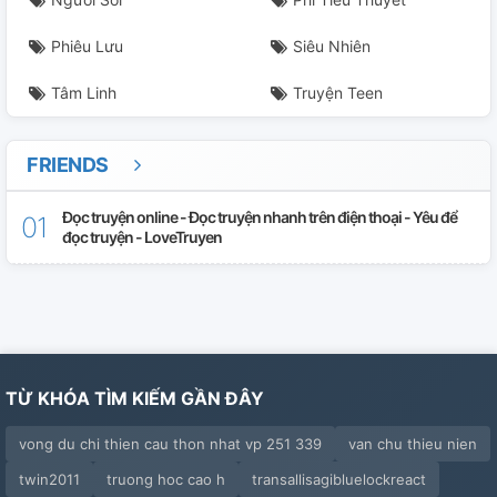
Phiêu Lưu
Siêu Nhiên
Tâm Linh
Truyện Teen
FRIENDS
Đọc truyện online - Đọc truyện nhanh trên điện thoại - Yêu để
đọc truyện - LoveTruyen
TỪ KHÓA TÌM KIẾM GẦN ĐÂY
vong du chi thien cau thon nhat vp 251 339
van chu thieu nien
twin2011
truong hoc cao h
transallisagibluelockreact