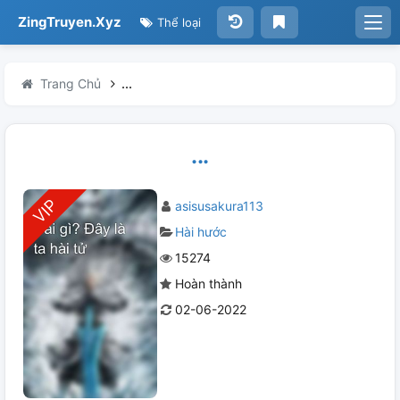
ZingTruyen.Xyz
Thể loại
Trang Chủ
...
...
asisusakura113
Hài hước
15274
Hoàn thành
02-06-2022