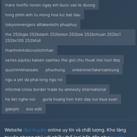
trans textfic noren ngay em buoc vao le duong
tong phim anh tu mong hoa luc bat dau
tokyorevengers alltakemichi phuphuy
the 252bgia 252bdanh 252bmon 252bxk 252bchuan 252bc1
252bc105 252bfull
thanhminhdocvutichnhan
series jujutsu kaisen sashisu the gioi chu thuat moi tuoi dep
quytrinhkhaosats
phuchung
onkeronerfakercamcung
ngu a yet da phai long ngu roi
informal cross border trade by amnesty international
he liet nghe noi
guria hoang hon tren day nui mua xuan
gianphi
exo edit
Website
đọc truyện
online uy tín và chất lượng. Kho tàng