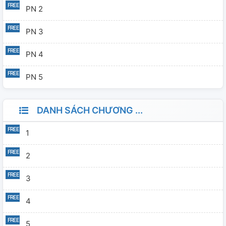
PN 2
PN 3
PN 4
PN 5
DANH SÁCH CHƯƠNG ...
1
2
3
4
5