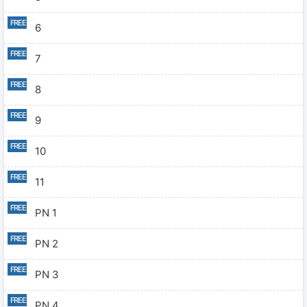
6
7
8
9
10
11
PN 1
PN 2
PN 3
PN 4