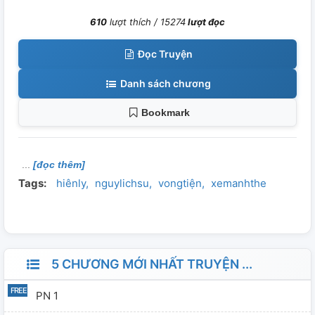
610
lượt thích /
15274
lượt đọc
Đọc Truyện
Danh sách chương
Bookmark
[đọc thêm]
Tags:
hiênly
nguylichsu
vongtiện
xemanhthe
5 CHƯƠNG MỚI NHẤT TRUYỆN ...
PN 1