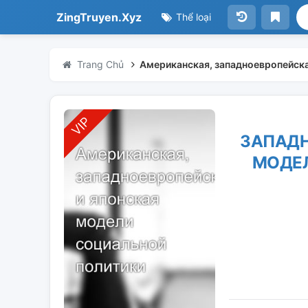
ZingTruyen.Xyz
Thể loại
Trang Chủ
Американская, западноевропейска
ЗАПАДН
МОДЕ