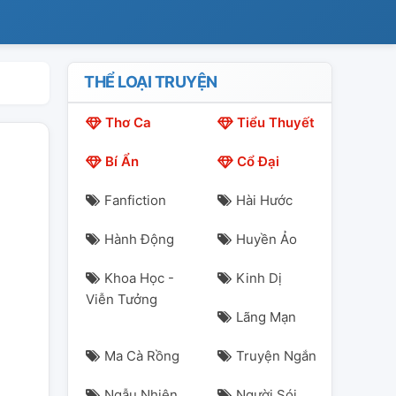
THỂ LOẠI TRUYỆN
Thơ Ca
Tiểu Thuyết
Bí Ẩn
Cổ Đại
Fanfiction
Hài Hước
Hành Động
Huyền Ảo
Khoa Học -
Kinh Dị
Viễn Tưởng
Lãng Mạn
Ma Cà Rồng
Truyện Ngắn
Ngẫu Nhiên
Người Sói