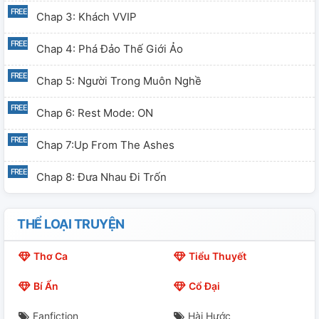
Chap 3: Khách VVIP
Chap 4: Phá Đảo Thế Giới Ảo
Chap 5: Người Trong Muôn Nghề
Chap 6: Rest Mode: ON
Chap 7:Up From The Ashes
Chap 8: Đưa Nhau Đi Trốn
THỂ LOẠI TRUYỆN
Thơ Ca
Tiểu Thuyết
Bí Ẩn
Cổ Đại
Fanfiction
Hài Hước