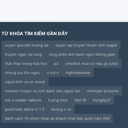
TỪ KHÓA TÌM KIẾM GẦN ĐÂY
xuyen qua lam hoang de
tuyen tap truyen thuan sinh maple
truyen ngan xai tung
tong phim anh bach ngoc khong gian
that thau trang hoa hoc
p3
oneshot mua co mau gi yulsic
ohong luu thu ngoc
o nvi n
nightmareuke
nguoi tinh va vo vkook
minwon truyen co tich danh cho nguoi lon
minhope brozone
loki x reader valkyrie
li jong mun
idol 18
hongduy7
good luke alpha v1 1 0
duong x vu
danh sach 10 nhom nhac an khach nhat han quoc nam 2k9