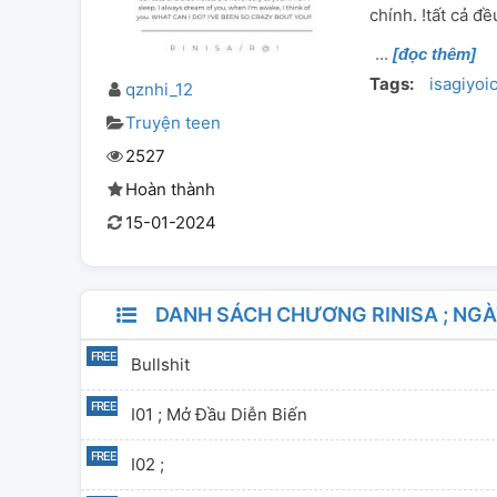
chính. !tất cả đ
[đọc thêm]
Tags:
isagiyoi
qznhi_12
Truyện teen
2527
Hoàn thành
15-01-2024
DANH SÁCH CHƯƠNG RINISA ; NGÀ
Bullshit
I01 ; Mở Đầu Diễn Biến
I02 ;