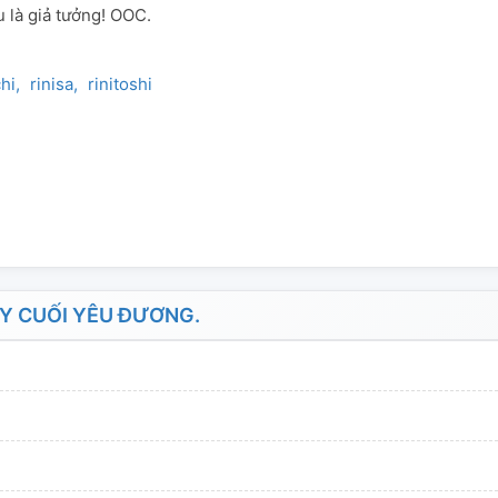
ều là giả tưởng! OOC.
chi
rinisa
rinitoshi
Y CUỐI YÊU ĐƯƠNG.