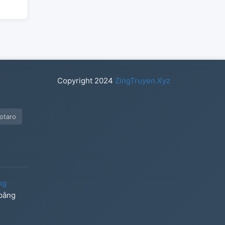
Copyright
2024
ZingTruyen.Xyz
otaro
ng
 bằng