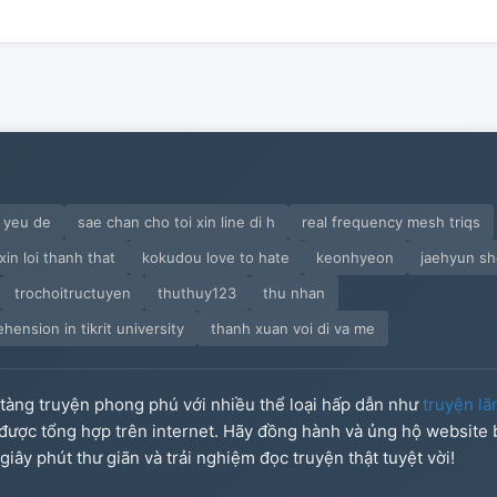
y yeu de
sae chan cho toi xin line di h
real frequency mesh triqs
 xin loi thanh that
kokudou love to hate
keonhyeon
jaehyun sh
trochoitructuyen
thuthuy123
thu nhan
ension in tikrit university
thanh xuan voi di va me
o tàng truyện phong phú với nhiều thể loại hấp dẫn như
truyện lã
u được tổng hợp trên internet. Hãy đồng hành và ủng hộ website
iây phút thư giãn và trải nghiệm đọc truyện thật tuyệt vời!