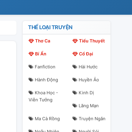
THỂ LOẠI TRUYỆN
Thơ Ca
Tiểu Thuyết
Bí Ẩn
Cổ Đại
Fanfiction
Hài Hước
Hành Động
Huyền Ảo
Khoa Học -
Kinh Dị
Viễn Tưởng
Lãng Mạn
Ma Cà Rồng
Truyện Ngắn
Ngẫu Nhiên
Người Sói