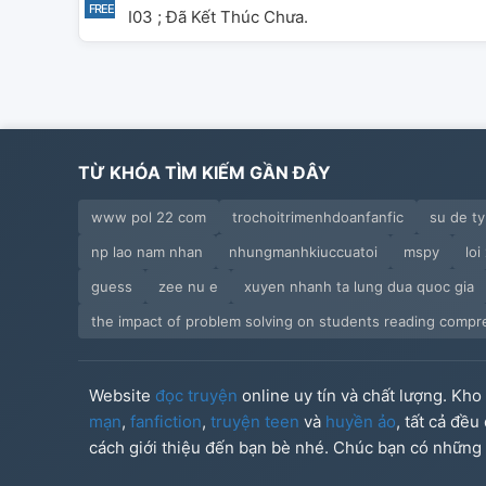
I03 ; Đã Kết Thúc Chưa.
TỪ KHÓA TÌM KIẾM GẦN ĐÂY
www pol 22 com
trochoitrimenhdoanfanfic
su de t
np lao nam nhan
nhungmanhkiuccuatoi
mspy
loi
guess
zee nu e
xuyen nhanh ta lung dua quoc gia
the impact of problem solving on students reading compreh
Website
đọc truyện
online uy tín và chất lượng. Kh
mạn
,
fanfiction
,
truyện teen
và
huyền ảo
, tất cả đề
cách giới thiệu đến bạn bè nhé. Chúc bạn có những g