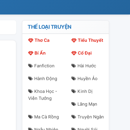
THỂ LOẠI TRUYỆN
Thơ Ca
Tiểu Thuyết
Bí Ẩn
Cổ Đại
Fanfiction
Hài Hước
Hành Động
Huyền Ảo
Khoa Học -
Kinh Dị
Viễn Tưởng
Lãng Mạn
Ma Cà Rồng
Truyện Ngắn
Ngẫu Nhiên
Người Sói