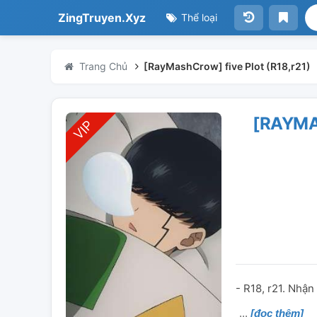
ZingTruyen.Xyz
Thể loại
Trang Chủ
[RayMashCrow] five Plot (R18,r21)
[RAYMA
- R18, r21. Nhận
[đọc thêm]