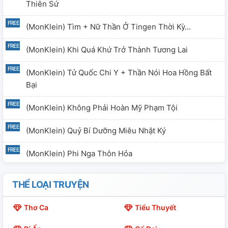
Thiên Sứ
(MonKlein) Tìm + Nữ Thần Ở Tingen Thời Kỳ...
(MonKlein) Khi Quá Khứ Trở Thành Tương Lai
(MonKlein) Tử Quốc Chi Y + Thần Nói Hoa Hồng Bất
Bại
(MonKlein) Không Phải Hoàn Mỹ Phạm Tội
(MonKlein) Quỷ Bí Dưỡng Miêu Nhật Ký
(MonKlein) Phi Nga Thôn Hỏa
(MonKlein) Ngu Giả Tiên Sinh Thời Không Du Hí
THỂ LOẠI TRUYỆN
(MonKlein) Ngu Giả Tiên Sinh Thời Không Du Hí 2
Thơ Ca
Tiểu Thuyết
(MonKlein) Quỷ Bí Chi Chủ, Nhưng Toàn Bộ Xoay