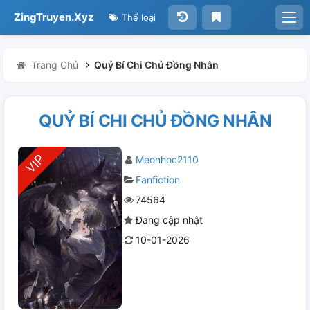
ZingTruyen.Xyz
Thể loại
Trang Chủ
Quỷ Bí Chi Chủ Đồng Nhân
QUỶ BÍ CHI CHỦ ĐỒNG NHÂN
Meonhoc2110
Fanfiction
74564
Đang cập nhật
10-01-2026