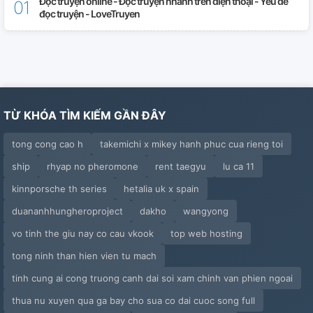
Đọc truyện online - Đọc truyện nhanh trên điện thoại - Yêu để
(MonKleinMon) Danh Sách Bên Trên 2
đọc truyện - LoveTruyen
(KleinMon) Dù Vậy Thế Giới Cũng Sẽ Không Thay Đổi
(KleinMon) Nếu Như Ở Tinh Không, Một Lữ Nhân
(KleinMon) Đọc Đương Làm Lại Có Thể Đánh Ra Hoàn
TỪ KHÓA TÌM KIẾM GẦN ĐÂY
Mỹ Kết Cục À
tong cong cao h
takemichi x mikey hanh phuc cua rieng toi
(KleinMon) Dưỡng Thành Hệ Thời Thiên Sứ Là Dự Trữ
ship
rhyap no pheromone
rent taegyu
lu ca 11
Lương
kinnporsche th series
hetalia uk x spain
(KleinMon) Rất Được Hoan Nghênh Klein Tiên Sinh
duananhhungheroproject
dakho
wangyong
(KleinMon) Người Yêu Đóng Vai Pháp
vo tinh the giu nay co cau vkook
top web hosting
tong ninh than hien vien tu mach
(KleinMon) Vĩnh Không Biến Mất Sóng Điện + Ngẫu
tinh cung ai cong truong canh dai soi xam chinh van phien ngoai
Nhiên Gặp Bạn Trai Cũ
thua nu xuyen qua ga bay cho sua co dai cuoc song full
(LeoKlein) Cựu Nhật Chi Hạp