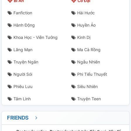
Bí Ẩn
Cổ Đại
Ngược Lại
Fanfiction
Hài Hước
(MonKlein) Ngu Giả Tiên Sinh Dự Định Ly Hôn
Hành Động
Huyền Ảo
(MonKlein) Chiến Bại Giả
Khoa Học - Viễn Tưởng
Kinh Dị
(MonKein) Nếu Klein Rơi Xuống Ở Kỷ Đệ Tam
Lãng Mạn
Ma Cà Rồng
(MonKlein) Μῆλον
Truyện Ngắn
Ngẫu Nhiên
(MonKlein) Tinh Uyên Cộng Trụy
Người Sói
Phi Tiểu Thuyết
(MonKlein) Như Thần Đã Nói
Phiêu Lưu
Siêu Nhiên
(MonKlein) Chuẩn Bị Ngủ + Mười Ngày Đàm Luận
Tâm Linh
Truyện Teen
(MonKleinMon) Sáng Thế Kỷ
FRIENDS
(MonKleinMon) Danh Sách Bên Trên