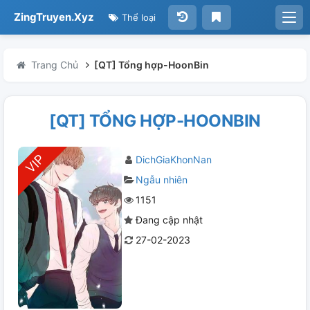
ZingTruyen.Xyz
Thể loại
Trang Chủ
[QT] Tổng hợp-HoonBin
[QT] TỔNG HỢP-HOONBIN
DichGiaKhonNan
Ngẫu nhiên
1151
Đang cập nhật
27-02-2023