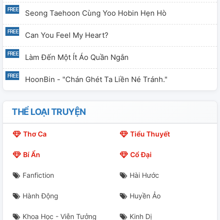
Seong Taehoon Cùng Yoo Hobin Hẹn Hò
Can You Feel My Heart?
Làm Đến Một Ít Áo Quần Ngắn
HoonBin - "Chán Ghét Ta Liền Né Tránh."
THỂ LOẠI TRUYỆN
Thơ Ca
Tiểu Thuyết
Bí Ẩn
Cổ Đại
Fanfiction
Hài Hước
Hành Động
Huyền Ảo
Khoa Học - Viễn Tưởng
Kinh Dị