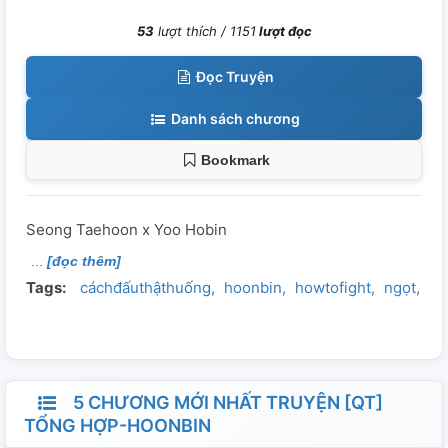
53
lượt thích /
1151
lượt đọc
Đọc Truyện
Danh sách chương
Bookmark
Seong Taehoon x Yoo Hobin
[đọc thêm]
Tags:
cáchđấuthậthuống
hoonbin
howtofight
ngọt
se
5 CHƯƠNG MỚI NHẤT TRUYỆN [QT]
TỔNG HỢP-HOONBIN