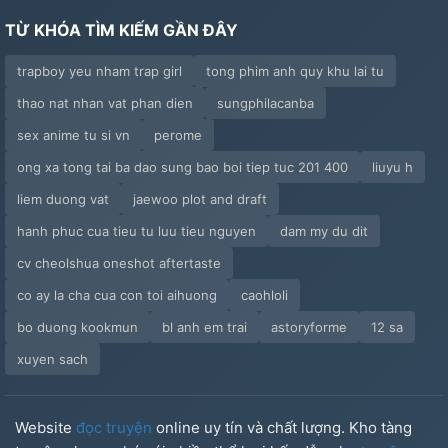
TỪ KHÓA TÌM KIẾM GẦN ĐÂY
trapboy yeu nham trap girl
tong phim anh quy khu lai tu
thao nat nhan vat phan dien
sungphilacanba
sex anime tu si vn
perome
ong xa tong tai ba dao sung bao boi tiep tuc 201 400
liuyu h
liem duong vat
jaewoo plot and draft
hanh phuc cua tieu tu luu tieu nguyen
dam my du dit
cv cheolshua oneshot aftertaste
co ay la cha cua con toi aihuong
caohloli
bo duong kookmun
bl anh em trai
astoryforme
12 sa
xuyen sach
Website
đọc truyện
online uy tín và chất lượng. Kho tàng