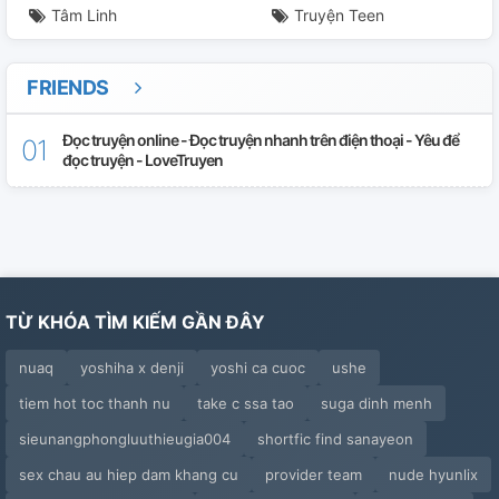
Tâm Linh
Truyện Teen
FRIENDS
Đọc truyện online - Đọc truyện nhanh trên điện thoại - Yêu để
đọc truyện - LoveTruyen
TỪ KHÓA TÌM KIẾM GẦN ĐÂY
nuaq
yoshiha x denji
yoshi ca cuoc
ushe
tiem hot toc thanh nu
take c ssa tao
suga dinh menh
sieunangphongluuthieugia004
shortfic find sanayeon
sex chau au hiep dam khang cu
provider team
nude hyunlix