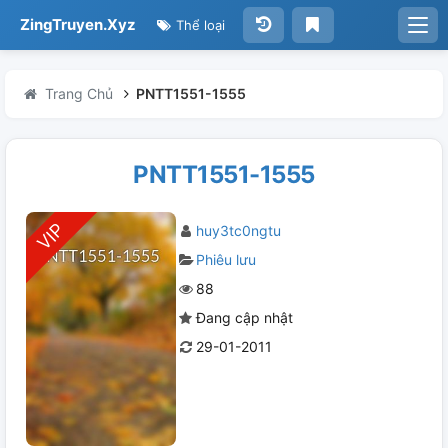
ZingTruyen.Xyz
Thể loại
Trang Chủ
PNTT1551-1555
PNTT1551-1555
huy3tc0ngtu
Phiêu lưu
88
Đang cập nhật
29-01-2011